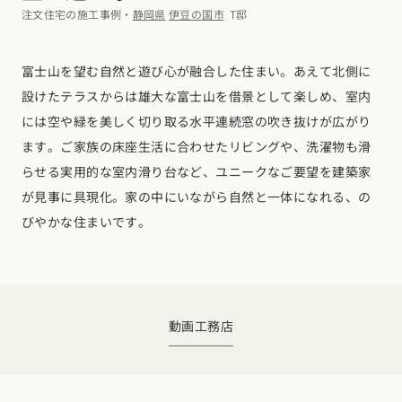
デザイン
注文住宅の施工事例・
静岡県
伊豆の国市
T邸
施工事例一覧
【特集】平屋の注文住宅
関東エリア
家づくりの流れ
平屋
動画で学ぶ注文住宅
富士山を望む自然と遊び心が融合した住まい。あえて北側に
東京都
神奈川県
埼玉県
千葉県
茨城県
栃木県
群馬県
選べる仕様
設けたテラスからは雄大な富士山を借景として楽しめ、室内
2階建て
動画で学ぶ注文住宅
家づくりコラム
には空や緑を美しく切り取る水平連続窓の吹き抜けが広がり
甲信越・北陸エリア
コストパフォーマンス
狭小住宅
ます。ご家族の床座生活に合わせたリビングや、洗濯物も滑
家づくりのお勉強
家づくりコラム一覧
新潟県
富山県
石川県
福井県
山梨県
長野県
エリア別注文住宅
らせる実用的な室内滑り台など、ユニークなご要望を建築家
アフターサポート
二世帯住宅
北海道・東北エリア
デザイン
注文住宅の基礎知識
が見事に具現化。家の中にいながら自然と一体になれる、の
東海エリア
建築家
北海道
青森県
岩手県
宮城県
秋田県
山形県
福島県
びやかな住まいです。
フォトギャラリー
ルームツアー
愛知県
岐阜県
静岡県
三重県
設備・性能
チェックポイントがわかる！
オーナー様の声
家づくり３つのお役立ちツール
(評価・口コミ)
関東エリア
お金と住まい
関西エリア
東京都
神奈川県
埼玉県
千葉県
茨城県
栃木県
群馬県
設計した建築家の想い
大阪府
兵庫県
京都府
滋賀県
奈良県
和歌山県
周辺環境
動画
工務店
R+houseの間取り
甲信越・北陸エリア
間取りのヒント
中国エリア
新潟県
富山県
石川県
福井県
山梨県
長野県
広島県
岡山県
鳥取県
島根県
山口県
施工事例