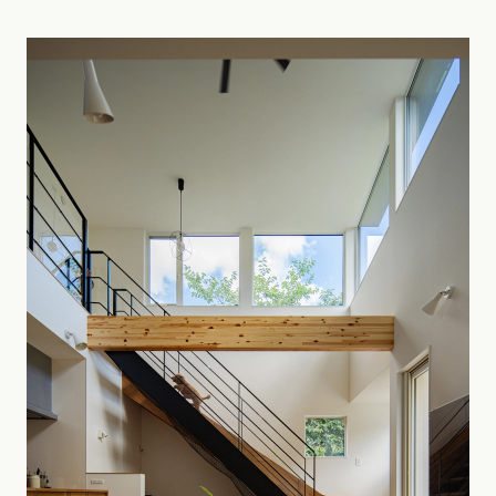
東海エリア
スタイルのヒント
四国エリア
愛知県
岐阜県
静岡県
三重県
香川県
徳島県
愛媛県
高知県
デザインのヒント
関西エリア
九州・沖縄エリア
ニュースレター
大阪府
兵庫県
京都府
滋賀県
奈良県
和歌山県
福岡県
佐賀県
長崎県
熊本県
大分県
宮崎県
鹿児島県
デザインコンテスト
沖縄県
中国エリア
広島県
岡山県
鳥取県
島根県
山口県
四国エリア
香川県
徳島県
愛媛県
高知県
九州・沖縄エリア
福岡県
佐賀県
長崎県
熊本県
大分県
宮崎県
鹿児島県
沖縄県