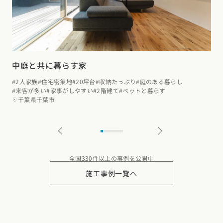
中庭と共に暮らす家
#2人家族
#住宅密集地
#20坪台
#収納たっぷり
#庭のある暮らし
#来客が多い
#家事がしやすい
#2階建て
#ペットと暮らす
千葉県千葉市
全国330件以上の事例を公開中
施工事例一覧へ