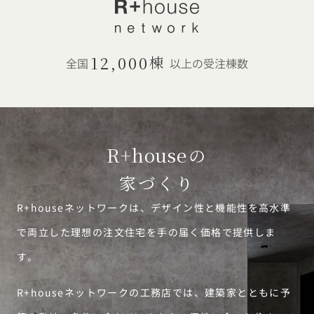
12,000
棟
全国
以上の受注棟数
R+house
の
家づくり
R+houseネットワークは、デザイン性と機能性を高水準
で両立した理想の注文住宅を手の届く価格で提供しま
す。
R+houseネットワークの工務店では、建築家とともに予