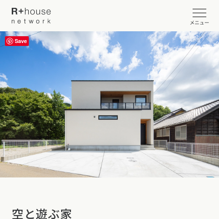
メニュー
Save
イベント・見学会を探す
カタログ請求する
近くの工務店に相談する
R+houseについて
R+houseについて
全国の工務店を探す
北海道・東北エリア
性能
施工事例
空と遊ぶ家
北海道
青森県
岩手県
宮城県
秋田県
山形県
福島県