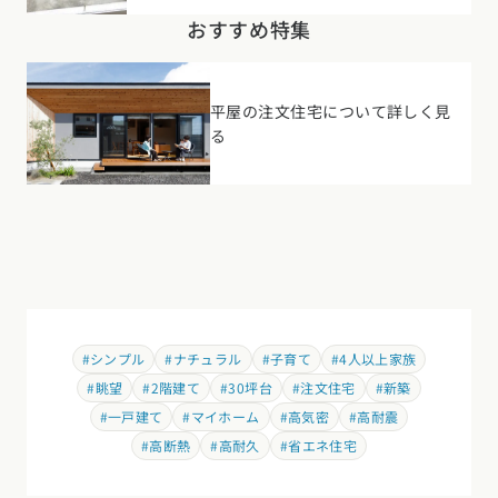
おすすめ特集
平屋の注文住宅について詳しく見
る
#シンプル
#ナチュラル
#子育て
#4人以上家族
#眺望
#2階建て
#30坪台
#注文住宅
#新築
#一戸建て
#マイホーム
#高気密
#高耐震
#高断熱
#高耐久
#省エネ住宅