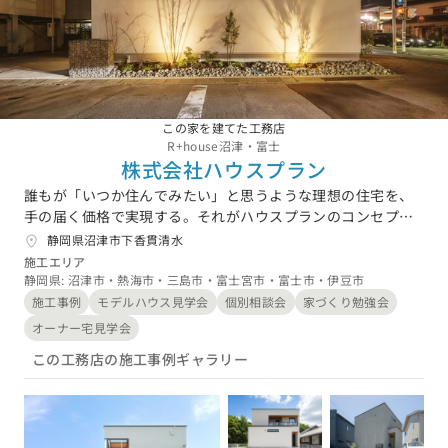
新潟県 (3)
富山県 (1)
石川県 (0)
福井県 (0)
山梨県 (4)
長野県 (4)
東海エリア
愛知県 (8)
岐阜県 (13)
静岡県 (12)
三重県 (1)
関西エリア
この家を建てた工務店
大阪府 (5)
兵庫県 (11)
京都府 (0)
滋賀県 (0)
奈良県 (4)
R+house沼津・富士
和歌山県 (2)
株式会社ハウスプラン
中国エリア
誰もが「いつか住んでみたい」と思うような理想の住宅を、
手の届く価格で実現する。それがハウスプランのコンセプト
広島県 (1)
岡山県 (3)
鳥取県 (7)
島根県 (6)
山口県 (2)
です。“理想をカタチにする家づくり”に欠かせないのが、建
静岡県沼津市下香貫清水
四国エリア
築家の存在です。ハウスプラン／R+houseの建築家は、お客
施工エリア
様それぞれのライフスタイルや価値観を表現した空間デザイ
静岡県: 沼津市・熱海市・三島市・富士宮市・富士市・伊豆市
香川県 (0)
徳島県 (3)
愛媛県 (0)
高知県 (1)
ンをご提案し、将来の暮らしまで見据えた、生活にジャスト
施工事例
モデルハウス見学会
個別相談会
家づくり勉強会
九州・沖縄エリア
フィットするマイホームをつくり上げます。「建築家に依頼
オーナー宅見学会
すると、設計料が高くなってしまうから……」と、躊躇され
福岡県 (6)
佐賀県 (1)
長崎県 (0)
熊本県 (3)
大分県 (2)
宮崎県 (1)
この工務店の施工事例ギャラリー
るお客様もいらっしゃるかもしれません。ハウスプランで
鹿児島県 (1)
沖縄県 (2)
は、建築家との家づくりの流れを可能な限りシンプルにする
ことで、こうした悩みを解決しています。