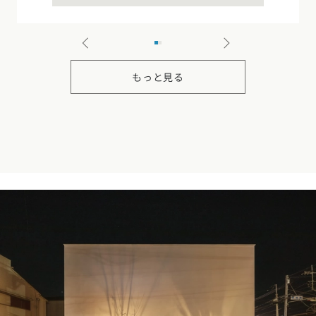
お近くのイベントを探す
選択中のエリア：全国
もっと見る
位置情報を元に
現在地から探す
北海道・東北エリア
北海道 (0)
青森県 (0)
岩手県 (0)
宮城県 (0)
秋田県 (2)
山形県 (2)
福島県 (0)
関東エリア
東京都 (3)
神奈川県 (1)
埼玉県 (7)
千葉県 (7)
茨城県 (3)
栃木県 (0)
群馬県 (4)
甲信越・北陸エリア