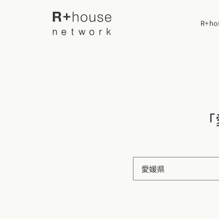
R+h
R+houseについて
R+houseに
「
全国の工務店を探す
性能
施工事例
北海道・東北エリア
デザイン
愛媛県
北海道
青森県
岩手
家づくりの流
施工事例一覧
【特集】平屋の注文住宅
関東エリア
選べる仕様
平屋