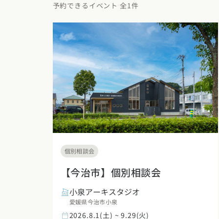
東京都
神奈川県
埼
予約できるイベント 全1件
動画で学ぶ注文住宅
コストパフォ
2階建て
甲信越・北陸エリア
アフターサポ
狭小住宅
動画で学ぶ注
家づくりコラム
新潟県
富山県
石川
建築家
二世帯住宅
家づくりのお
家づくりコラ
東海エリア
エリア別注文住宅
フォトギャラ
デザイン
愛知県
岐阜県
静岡
注文住宅の基
オーナー様の
ルームツアー
北海道・東北エリア
関西エリア
設備・性能
設計した建築
北海道
青森県
岩手
大阪府
兵庫県
京都
お金と住まい
個別相談会
R+houseの
関東エリア
中国エリア
周辺環境
【今治市】個別相談会
東京都
神奈川県
埼
広島県
岡山県
鳥取
間取りのヒン
小泉アーキスタジオ
愛媛県今治市小泉
甲信越・北陸エリア
四国エリア
施工事例
2026.8.1(土) ~ 9.29(火)