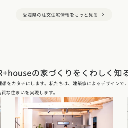
愛媛県の注文住宅情報をもっと見る
arrow_forward_ios
R+houseの家づくりを
くわしく知
性と理想をカタチにします。私たちは、建築家によるデザインで
品質な住まいを実現します。