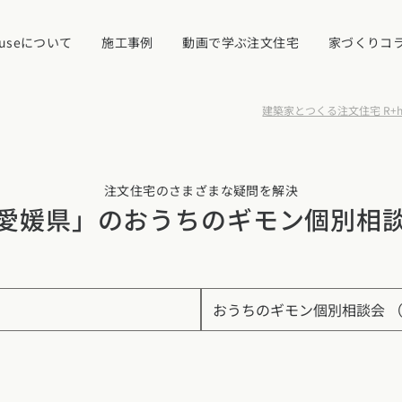
ouseについて
施工事例
動画で学ぶ注文住宅
家づくりコ
建築家とつくる注文住宅 R+ho
イベント・見学
注文住宅のさまざまな疑問を解決
ついて
愛媛県」のおうちのギモン個別相
カタログ請求す
近くの工務店に
県
宮城県
秋田県
山形県
福島県
れ