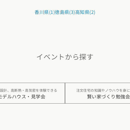
県
熊本県
大分県
宮崎県
鹿児島県
沖縄県
香川県(1)
徳島県(3)
高知県(2)
イベントから探す
設計、高断熱・高気密を体験できる
注文住宅の知識やノウハウを身
モデルハウス・見学会
賢い家づくり勉強