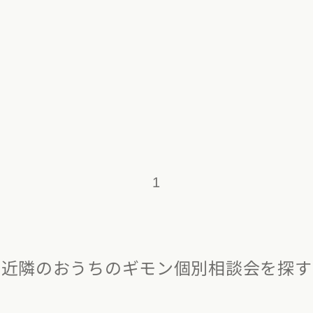
県
福井県
山梨県
長野県
県
高知県
ント
ント
県
三重県
県
熊本県
大分県
宮崎県
鹿児島県
沖縄県
ー
テスト
府
滋賀県
奈良県
和歌山県
1
県
島根県
山口県
近隣のおうちのギモン個別相談会を探す
県
高知県