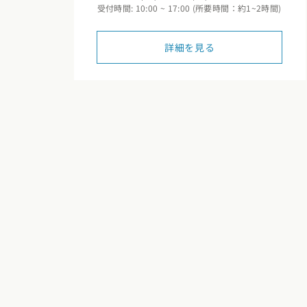
新潟県
富山県
石川
受付時間: 10:00 ~ 17:00 (所要時間：約1~2時間)
香川県
徳島県
愛媛
スタイルのヒ
東海エリア
詳細を見る
九州・沖縄エリア
デザインのヒ
愛知県
岐阜県
静岡
福岡県
佐賀県
長崎
ニュースレタ
関西エリア
デザインコン
大阪府
兵庫県
京都
中国エリア
広島県
岡山県
鳥取
四国エリア
香川県
徳島県
愛媛
九州・沖縄エリア