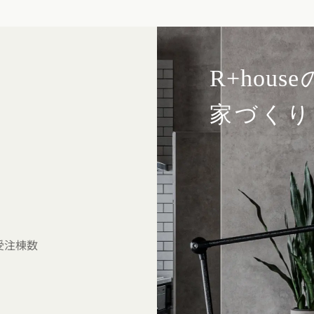
R+house
家づくり
受注棟数