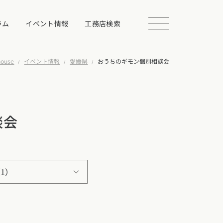
ラム
イベント情報
工務店検索
use
イベント情報
愛媛県
おうちのギモン個別相談会
会を探す
談会
る
相談する