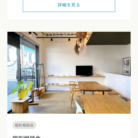
詳細を見る
東海エリア
スタイルのヒント
四国エリア
愛知県
岐阜県
静岡県
三重県
香川県
徳島県
愛媛県
高知県
デザインのヒント
関西エリア
九州・沖縄エリア
ニュースレター
大阪府
兵庫県
京都府
滋賀県
奈良県
和歌山県
福岡県
佐賀県
長崎県
熊本県
大分県
宮崎県
鹿児島県
デザインコンテスト
沖縄県
中国エリア
広島県
岡山県
鳥取県
島根県
山口県
四国エリア
香川県
徳島県
愛媛県
高知県
九州・沖縄エリア
個別相談会
福岡県
佐賀県
長崎県
熊本県
大分県
宮崎県
鹿児島県
沖縄県