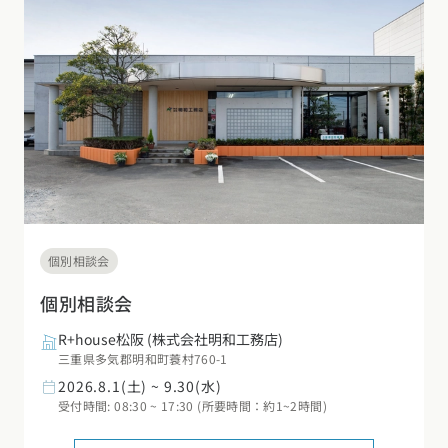
デザイン
施工事例一覧
【特集】平屋の注文住宅
関東エリア
家づくりの流れ
平屋
動画で学ぶ注文住宅
東京都
神奈川県
埼玉県
千葉県
茨城県
栃木県
群馬県
選べる仕様
2階建て
動画で学ぶ注文住宅
家づくりコラム
甲信越・北陸エリア
コストパフォーマンス
狭小住宅
家づくりのお勉強
家づくりコラム一覧
新潟県
富山県
石川県
福井県
山梨県
長野県
エリア別注文住宅
アフターサポート
二世帯住宅
北海道・東北エリア
デザイン
注文住宅の基礎知識
東海エリア
建築家
北海道
青森県
岩手県
宮城県
秋田県
山形県
福島県
フォトギャラリー
ルームツアー
愛知県
岐阜県
静岡県
三重県
設備・性能
個別相談会
チェックポイントがわかる！
オーナー様の声
家づくり３つのお役立ちツール
(評価・口コミ)
関東エリア
個別相談会
お金と住まい
関西エリア
東京都
神奈川県
埼玉県
千葉県
茨城県
栃木県
群馬県
R+house松阪
(株式会社明和工務店)
設計した建築家の想い
大阪府
兵庫県
京都府
滋賀県
奈良県
和歌山県
周辺環境
三重県多気郡明和町蓑村760-1
2026.8.1(土) ~ 9.30(水)
R+houseの間取り
甲信越・北陸エリア
間取りのヒント
中国エリア
受付時間: 08:30 ~ 17:30 (所要時間：約1~2時間)
新潟県
富山県
石川県
福井県
山梨県
長野県
広島県
岡山県
鳥取県
島根県
山口県
施工事例