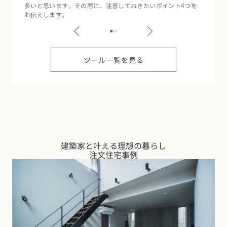
多いと思います。その際に、注意しておきたいポイント4つを
（断熱
お伝えします。
記録す
ツール一覧を見る
建築家と叶える理想の暮らし
注文住宅事例