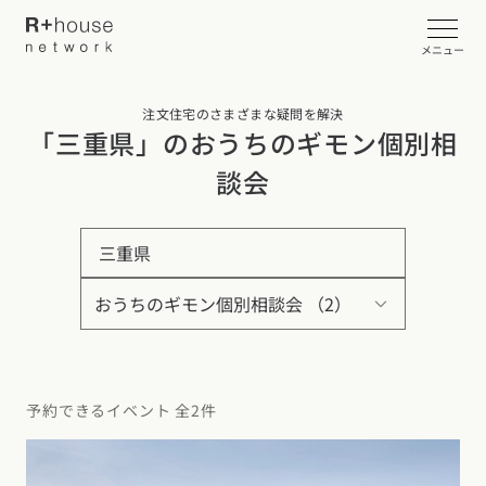
メニュー
注文住宅のさまざまな疑問を解決
イベント・見学会を探す
「三重県」のおうちのギモン個別相
談会
カタログ請求する
三重県
近くの工務店に相談する
R+houseについて
R+houseについて
全国の工務店を探す
予約できるイベント 全2件
北海道・東北エリア
性能
施工事例
北海道
青森県
岩手県
宮城県
秋田県
山形県
福島県