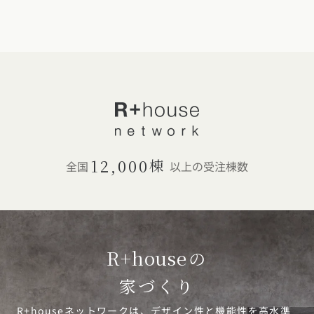
12,000
棟
全国
以上の受注棟数
R+house
の
家づくり
R+houseネットワークは、デザイン性と機能性を高水準