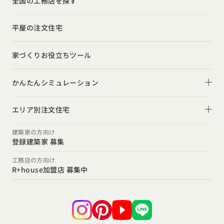
全国の工務店を探す
勉強会
ナチュラル
インテリア・小物
お金と住まい
インダストリアル
平屋の注文住宅
ガレージハウス
周辺環境
インテリア・小物
テラス・デッキ
家づくりお役立ちツール
間取りのヒント
子育て
庭・中庭
施工事例
かんたんシミュレーション
二世帯住宅
土間
スタイルのヒント
住宅ローンは固定金利と変動金利どちらを選ぶ？
オーナー様の声
(評価・口コミ)
エリア別注文住宅
デザインのヒント
家を買うなら、今買うのがいいの？それとも頭金を貯めて
北海道・東北エリア
設計した建築家の想い
建築家の方向け
からがいいの？
登録建築家 募集
ニュースレター
北海道
青森県
岩手県
宮城県
秋田県
山形県
福島県
R+houseの間取り
関東エリア
工務店の方向け
デザインコンテスト
R+house加盟店 募集中
東京都
神奈川県
埼玉県
千葉県
茨城県
栃木県
群馬県
甲信越・北陸エリア
新潟県
富山県
石川県
福井県
山梨県
長野県
東海エリア