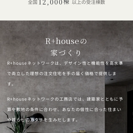
12,000
棟
全国
以上の受注棟数
R+house
の
家づくり
R+houseネットワークは、デザイン性と機能性を高水準
で両立した理想の注文住宅を手の届く価格で提供しま
す。
R+houseネットワークの工務店では、建築家とともに予
算や敷地の条件に合わせ、あなたの個性に合った住まい
や暮らしのカタチを生みだします。