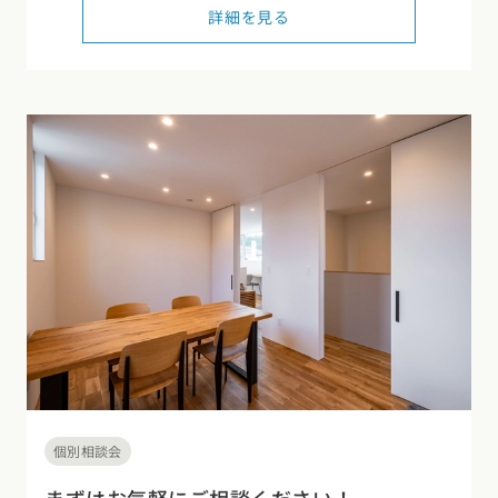
詳細を見る
東海エリア
スタイルのヒント
四国エリア
愛知県
岐阜県
静岡県
三重県
香川県
徳島県
愛媛県
高知県
デザインのヒント
関西エリア
九州・沖縄エリア
ニュースレター
大阪府
兵庫県
京都府
滋賀県
奈良県
和歌山県
福岡県
佐賀県
長崎県
熊本県
大分県
宮崎県
鹿児島県
デザインコンテスト
沖縄県
中国エリア
広島県
岡山県
鳥取県
島根県
山口県
四国エリア
香川県
徳島県
愛媛県
高知県
九州・沖縄エリア
個別相談会
福岡県
佐賀県
長崎県
熊本県
大分県
宮崎県
鹿児島県
沖縄県