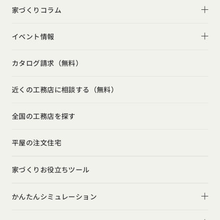
平屋
フォトギャラリー
家づくりコラム
家づくりの流れ
2階建て
リビング
家づくりコラム一覧
選べる仕様
イベント情報
スキップフロア
キッチン
動画で学ぶ注文住宅
コストパフォーマンス
イベント情報一覧
勾配天井
カタログ請求（無料）
吹き抜け
ルームツアー
アフターサポート
モデルハウス見学会
狭小住宅
玄関
近くの工務店に相談する（無料）
注文住宅の基礎知識
建築家
相談会
シンプル
トイレ
設備・性能
全国の工務店を探す
勉強会
ナチュラル
インテリア・小物
お金と住まい
インダストリアル
平屋の注文住宅
ガレージハウス
周辺環境
インテリア・小物
テラス・デッキ
家づくりお役立ちツール
間取りのヒント
子育て
庭・中庭
施工事例
かんたんシミュレーション
二世帯住宅
土間
スタイルのヒント
住宅ローンは固定金利と変動金利どちらを選ぶ？