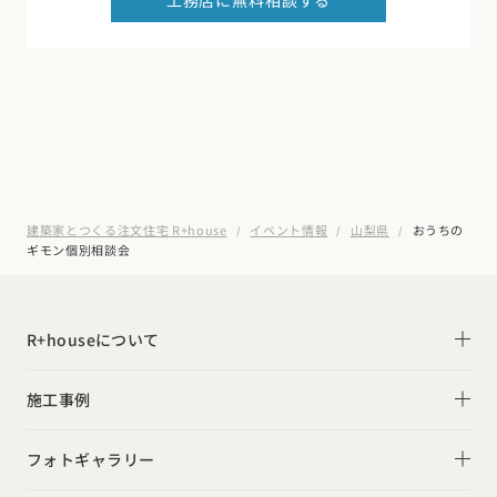
建築家とつくる注文住宅 R+house
イベント情報
山梨県
おうちの
ギモン個別相談会
R+houseについて
R+houseについて
施工事例
性能
施工事例一覧
フォトギャラリー
デザイン