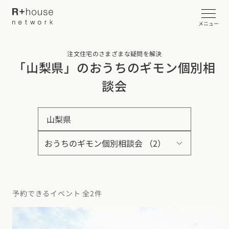
メニュー
注文住宅のさまざまな疑問を解決
イベント・見学会を探す
「山梨県」のおうちのギモン個別相
談会
カタログ請求する
山梨県
近くの工務店に相談する
R+houseについて
R+houseについて
全国の工務店を探す
予約できるイベント 全2件
北海道・東北エリア
性能
施工事例
北海道
青森県
岩手県
宮城県
秋田県
山形県
福島県