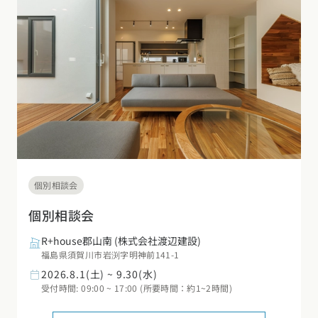
デザイン
施工事例一覧
【特集】平屋の注文住宅
関東エリア
家づくりの流れ
平屋
動画で学ぶ注文住宅
東京都
神奈川県
埼玉県
千葉県
茨城県
栃木県
群馬県
選べる仕様
2階建て
動画で学ぶ注文住宅
家づくりコラム
甲信越・北陸エリア
コストパフォーマンス
狭小住宅
家づくりのお勉強
家づくりコラム一覧
新潟県
富山県
石川県
福井県
山梨県
長野県
エリア別注文住宅
アフターサポート
二世帯住宅
北海道・東北エリア
デザイン
注文住宅の基礎知識
東海エリア
建築家
北海道
青森県
岩手県
宮城県
秋田県
山形県
福島県
フォトギャラリー
ルームツアー
愛知県
岐阜県
静岡県
三重県
設備・性能
個別相談会
チェックポイントがわかる！
オーナー様の声
家づくり３つのお役立ちツール
(評価・口コミ)
関東エリア
個別相談会
お金と住まい
関西エリア
東京都
神奈川県
埼玉県
千葉県
茨城県
栃木県
群馬県
R+house郡山南
(株式会社渡辺建設)
設計した建築家の想い
大阪府
兵庫県
京都府
滋賀県
奈良県
和歌山県
周辺環境
福島県須賀川市岩渕字明神前141-1
2026.8.1(土) ~ 9.30(水)
R+houseの間取り
甲信越・北陸エリア
間取りのヒント
中国エリア
受付時間: 09:00 ~ 17:00 (所要時間：約1~2時間)
新潟県
富山県
石川県
福井県
山梨県
長野県
広島県
岡山県
鳥取県
島根県
山口県
施工事例