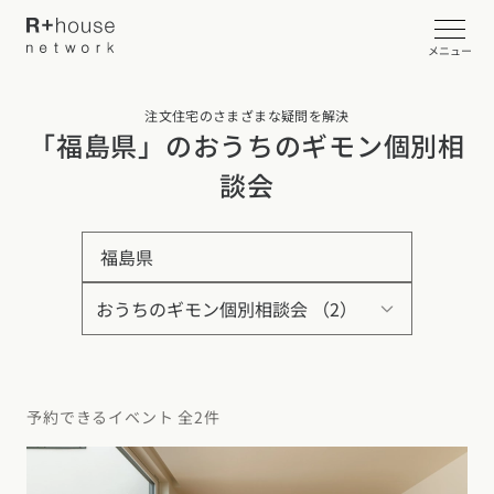
メニュー
注文住宅のさまざまな疑問を解決
イベント・見学会を探す
「福島県」のおうちのギモン個別相
談会
カタログ請求する
福島県
近くの工務店に相談する
R+houseについて
R+houseについて
全国の工務店を探す
予約できるイベント 全2件
北海道・東北エリア
性能
施工事例
北海道
青森県
岩手県
宮城県
秋田県
山形県
福島県