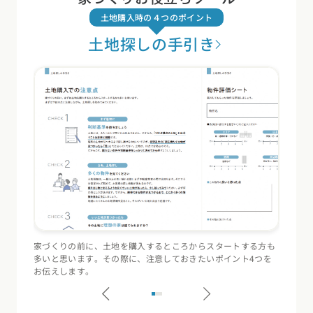
土地購入時の４つのポイント
土地探しの手引き
家づくりの前に、土地を購入するところからスタートする方も
住宅会
多いと思います。その際に、注意しておきたいポイント4つを
（断熱
お伝えします。
記録す