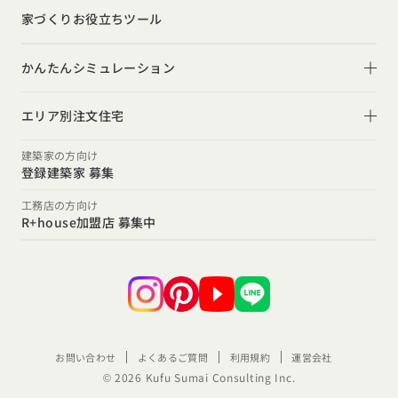
インテリア・小物
テラス・デッキ
家づくりお役立ちツール
間取りのヒント
子育て
庭・中庭
施工事例
かんたんシミュレーション
二世帯住宅
土間
スタイルのヒント
住宅ローンは固定金利と変動金利どちらを選ぶ？
オーナー様の声
(評価・口コミ)
エリア別注文住宅
デザインのヒント
家を買うなら、今買うのがいいの？それとも頭金を貯めて
北海道・東北エリア
設計した建築家の想い
建築家の方向け
からがいいの？
登録建築家 募集
ニュースレター
北海道
青森県
岩手県
宮城県
秋田県
山形県
福島県
R+houseの間取り
関東エリア
工務店の方向け
デザインコンテスト
R+house加盟店 募集中
東京都
神奈川県
埼玉県
千葉県
茨城県
栃木県
群馬県
甲信越・北陸エリア
新潟県
富山県
石川県
福井県
山梨県
長野県
東海エリア
愛知県
岐阜県
静岡県
三重県
お問い合わせ
よくあるご質問
利用規約
運営会社
関西エリア
© 2026 Kufu Sumai Consulting Inc.
大阪府
兵庫県
京都府
滋賀県
奈良県
和歌山県