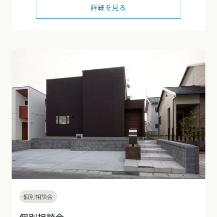
詳細を見る
東海エリア
スタイルのヒント
四国エリア
愛知県
岐阜県
静岡県
三重県
香川県
徳島県
愛媛県
高知県
デザインのヒント
関西エリア
九州・沖縄エリア
ニュースレター
大阪府
兵庫県
京都府
滋賀県
奈良県
和歌山県
福岡県
佐賀県
長崎県
熊本県
大分県
宮崎県
鹿児島県
デザインコンテスト
沖縄県
中国エリア
広島県
岡山県
鳥取県
島根県
山口県
四国エリア
香川県
徳島県
愛媛県
高知県
九州・沖縄エリア
個別相談会
福岡県
佐賀県
長崎県
熊本県
大分県
宮崎県
鹿児島県
沖縄県