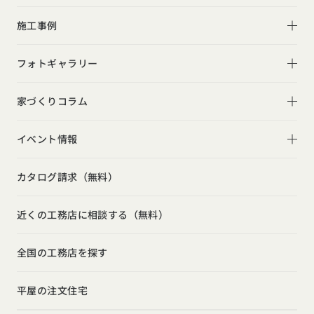
R+houseについて
施工事例
性能
施工事例一覧
フォトギャラリー
デザイン
平屋
フォトギャラリー
家づくりコラム
家づくりの流れ
2階建て
リビング
家づくりコラム一覧
選べる仕様
イベント情報
スキップフロア
キッチン
動画で学ぶ注文住宅
コストパフォーマンス
イベント情報一覧
勾配天井
カタログ請求（無料）
吹き抜け
ルームツアー
アフターサポート
モデルハウス見学会
狭小住宅
玄関
近くの工務店に相談する（無料）
注文住宅の基礎知識
建築家
相談会
シンプル
トイレ
設備・性能
全国の工務店を探す
勉強会
ナチュラル
インテリア・小物
お金と住まい
インダストリアル
平屋の注文住宅
ガレージハウス
周辺環境