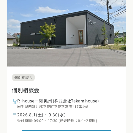
デザイン
施工事例一覧
【特集】平屋の注文住宅
関東エリア
家づくりの流れ
平屋
動画で学ぶ注文住宅
東京都
神奈川県
埼玉県
千葉県
茨城県
栃木県
群馬県
選べる仕様
2階建て
動画で学ぶ注文住宅
家づくりコラム
甲信越・北陸エリア
コストパフォーマンス
狭小住宅
家づくりのお勉強
家づくりコラム一覧
新潟県
富山県
石川県
福井県
山梨県
長野県
エリア別注文住宅
アフターサポート
二世帯住宅
北海道・東北エリア
デザイン
注文住宅の基礎知識
東海エリア
建築家
北海道
青森県
岩手県
宮城県
秋田県
山形県
福島県
フォトギャラリー
ルームツアー
愛知県
岐阜県
静岡県
三重県
設備・性能
個別相談会
チェックポイントがわかる！
オーナー様の声
家づくり３つのお役立ちツール
(評価・口コミ)
関東エリア
個別相談会
お金と住まい
関西エリア
東京都
神奈川県
埼玉県
千葉県
茨城県
栃木県
群馬県
R+house一関 奥州
(株式会社Takara house)
設計した建築家の想い
大阪府
兵庫県
京都府
滋賀県
奈良県
和歌山県
周辺環境
岩手県西磐井郡平泉町平泉字高田117番地8
2026.8.1(土) ~ 9.30(水)
R+houseの間取り
甲信越・北陸エリア
間取りのヒント
中国エリア
受付時間: 09:00 ~ 17:30 (所要時間：約1~2時間)
新潟県
富山県
石川県
福井県
山梨県
長野県
広島県
岡山県
鳥取県
島根県
山口県
施工事例