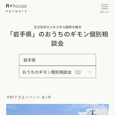
メニュー
注文住宅のさまざまな疑問を解決
イベント・見学会を探す
「岩手県」のおうちのギモン個別相
談会
カタログ請求する
岩手県
近くの工務店に相談する
R+houseについて
R+houseについて
全国の工務店を探す
予約できるイベント 全1件
北海道・東北エリア
性能
施工事例
北海道
青森県
岩手県
宮城県
秋田県
山形県
福島県