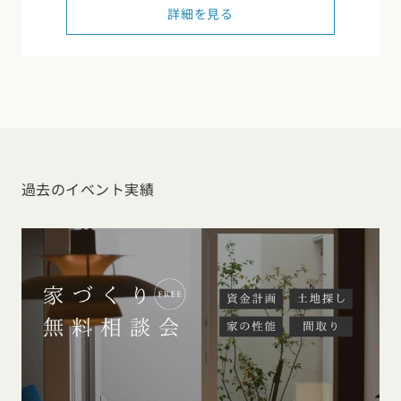
詳細を見る
東海エリア
スタイルのヒント
四国エリア
愛知県
岐阜県
静岡県
三重県
香川県
徳島県
愛媛県
高知県
デザインのヒント
関西エリア
九州・沖縄エリア
ニュースレター
大阪府
兵庫県
京都府
滋賀県
奈良県
和歌山県
福岡県
佐賀県
長崎県
熊本県
大分県
宮崎県
鹿児島県
デザインコンテスト
沖縄県
中国エリア
過去のイベント実績
広島県
岡山県
鳥取県
島根県
山口県
四国エリア
香川県
徳島県
愛媛県
高知県
九州・沖縄エリア
福岡県
佐賀県
長崎県
熊本県
大分県
宮崎県
鹿児島県
沖縄県