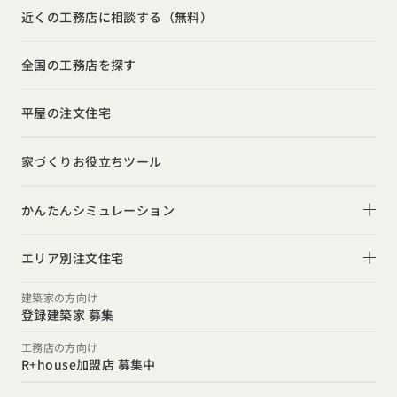
狭小住宅
玄関
近くの工務店に相談する（無料）
注文住宅の基礎知識
建築家
相談会
シンプル
トイレ
設備・性能
全国の工務店を探す
勉強会
ナチュラル
インテリア・小物
お金と住まい
インダストリアル
平屋の注文住宅
ガレージハウス
周辺環境
インテリア・小物
テラス・デッキ
家づくりお役立ちツール
間取りのヒント
子育て
庭・中庭
施工事例
かんたんシミュレーション
二世帯住宅
土間
スタイルのヒント
住宅ローンは固定金利と変動金利どちらを選ぶ？
オーナー様の声
(評価・口コミ)
エリア別注文住宅
デザインのヒント
家を買うなら、今買うのがいいの？それとも頭金を貯めて
北海道・東北エリア
設計した建築家の想い
建築家の方向け
からがいいの？
登録建築家 募集
ニュースレター
北海道
青森県
岩手県
宮城県
秋田県
山形県
福島県
R+houseの間取り
関東エリア
工務店の方向け
デザインコンテスト
R+house加盟店 募集中
東京都
神奈川県
埼玉県
千葉県
茨城県
栃木県
群馬県