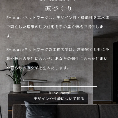
家づくり
R+houseネットワークは、デザイン性と機能性を高水準
で両立した理想の注文住宅を手の届く価格で提供しま
す。
R+houseネットワークの工務店では、建築家とともに予
算や敷地の条件に合わせ、あなたの個性に合った住まい
や暮らしのカタチを生みだします。
R+houseの
デザインや性能について知る