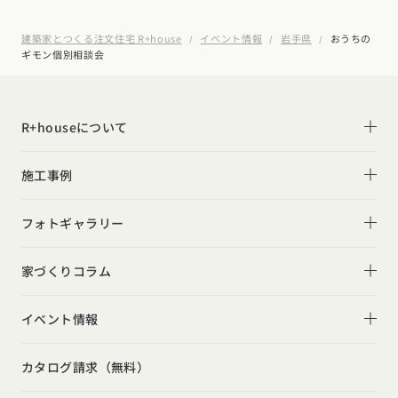
建築家とつくる注文住宅 R+house
イベント情報
岩手県
おうちの
ギモン個別相談会
R+houseについて
R+houseについて
施工事例
性能
施工事例一覧
フォトギャラリー
デザイン
平屋
フォトギャラリー
家づくりコラム
家づくりの流れ
2階建て
リビング
家づくりコラム一覧
選べる仕様
イベント情報
スキップフロア
キッチン
動画で学ぶ注文住宅
コストパフォーマンス
イベント情報一覧
勾配天井
カタログ請求（無料）
吹き抜け
ルームツアー
アフターサポート
モデルハウス見学会