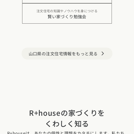
注文住宅の知識やノウハウを身につける
賢い家づくり勉強会
山口県の注文住宅情報をもっと見る
arrow_forward_ios
R+houseの家づくりを
くわしく知る
R+houseは、あなたの個性と理想をカタチにします。私たち