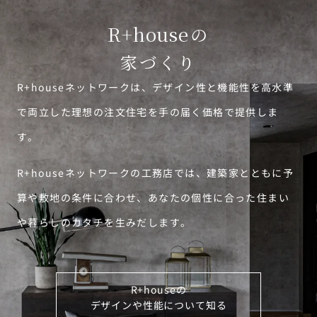
R+house
の
家づくり
R+houseネットワークは、デザイン性と機能性を高水準
で両立した理想の注文住宅を手の届く価格で提供しま
す。
R+houseネットワークの工務店では、建築家とともに予
算や敷地の条件に合わせ、あなたの個性に合った住まい
や暮らしのカタチを生みだします。
R+houseの
デザインや性能について知る