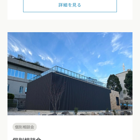
詳細を見る
東海エリア
スタイルのヒント
四国エリア
愛知県
岐阜県
静岡県
三重県
香川県
徳島県
愛媛県
高知県
デザインのヒント
関西エリア
九州・沖縄エリア
ニュースレター
大阪府
兵庫県
京都府
滋賀県
奈良県
和歌山県
福岡県
佐賀県
長崎県
熊本県
大分県
宮崎県
鹿児島県
デザインコンテスト
沖縄県
中国エリア
広島県
岡山県
鳥取県
島根県
山口県
四国エリア
香川県
徳島県
愛媛県
高知県
九州・沖縄エリア
個別相談会
福岡県
佐賀県
長崎県
熊本県
大分県
宮崎県
鹿児島県
沖縄県