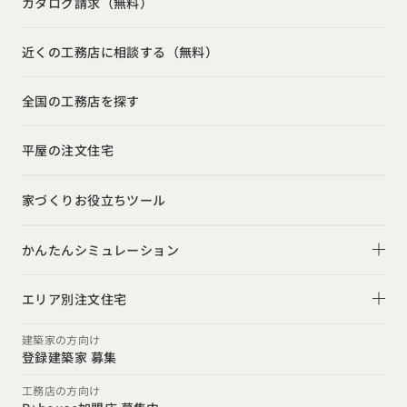
カタログ請求（無料）
吹き抜け
ルームツアー
アフターサポート
モデルハウス見学会
狭小住宅
玄関
近くの工務店に相談する（無料）
注文住宅の基礎知識
建築家
相談会
シンプル
トイレ
設備・性能
全国の工務店を探す
勉強会
ナチュラル
インテリア・小物
お金と住まい
インダストリアル
平屋の注文住宅
ガレージハウス
周辺環境
インテリア・小物
テラス・デッキ
家づくりお役立ちツール
間取りのヒント
子育て
庭・中庭
施工事例
かんたんシミュレーション
二世帯住宅
土間
スタイルのヒント
住宅ローンは固定金利と変動金利どちらを選ぶ？
オーナー様の声
(評価・口コミ)
エリア別注文住宅
デザインのヒント
家を買うなら、今買うのがいいの？それとも頭金を貯めて
北海道・東北エリア
設計した建築家の想い
建築家の方向け
からがいいの？
登録建築家 募集
ニュースレター
北海道
青森県
岩手県
宮城県
秋田県
山形県
福島県
R+houseの間取り
関東エリア
工務店の方向け
デザインコンテスト