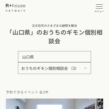
メニュー
注文住宅のさまざまな疑問を解決
イベント・見学会を探す
「山口県」のおうちのギモン個別相
談会
カタログ請求する
山口県
近くの工務店に相談する
R+houseについて
R+houseについて
全国の工務店を探す
予約できるイベント 全3件
北海道・東北エリア
性能
施工事例
北海道
青森県
岩手県
宮城県
秋田県
山形県
福島県