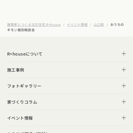
建築家とつくる注文住宅 R+house
イベント情報
山口県
おうちの
ギモン個別相談会
R+houseについて
R+houseについて
施工事例
性能
施工事例一覧
フォトギャラリー
デザイン
平屋
フォトギャラリー
家づくりコラム
家づくりの流れ
2階建て
リビング
家づくりコラム一覧
選べる仕様
イベント情報
スキップフロア
キッチン
動画で学ぶ注文住宅
コストパフォーマンス
イベント情報一覧
勾配天井