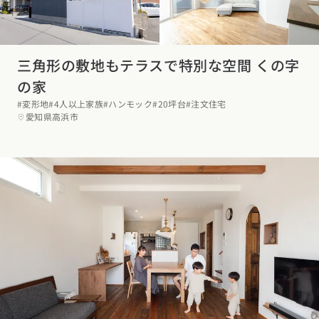
三角形の敷地もテラスで特別な空間 くの字
の家
#変形地
#4人以上家族
#ハンモック
#20坪台
#注文住宅
愛知県高浜市