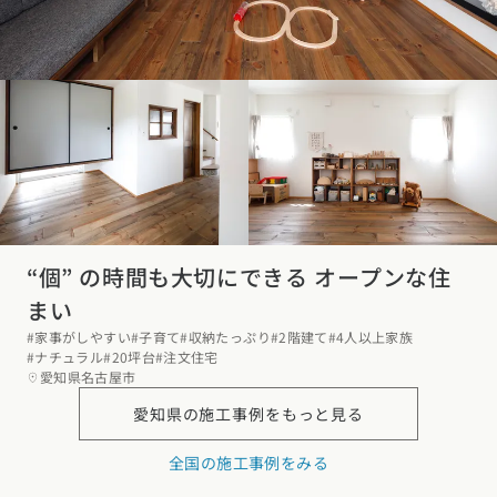
“個” の時間も大切にできる オープンな住
まい
#家事がしやすい
#子育て
#収納たっぷり
#2階建て
#4人以上家族
#ナチュラル
#20坪台
#注文住宅
愛知県名古屋市
愛知県の
施工事例をもっと見る
全国の施工事例をみる