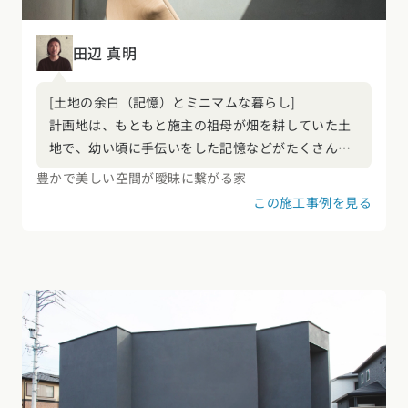
田辺 真明
[土地の余白（記憶）とミニマムな暮らし]
計画地は、もともと施主の祖母が畑を耕していた土
地で、幼い頃に手伝いをした記憶などがたくさん残
っている思い出の場所でもあった。また周囲の士地
豊かで美しい空間が曖昧に繋がる家
は70cm～1mほど高く造成されており、南側隣地の
この施工事例を見る
植栽は1階の階高近くにまで達していた。今回は土
地の記憶（一部の畑及び樹木など）が残っている場
所を少しでも多く確保するため、建物の規模をおさ
えて平屋ではなく2階建ての計画とした。また吹き
抜けを介した2階からの採光も、時間を限って1階に
落し込み、土間の表情を豊かにした。規模をおさえ
た建物計画は、土間など1つの場所に複数の用途を
兼ねた計画とすることで、全ての要望をクリアする
とともにミニマムな暮らしを実現させた。