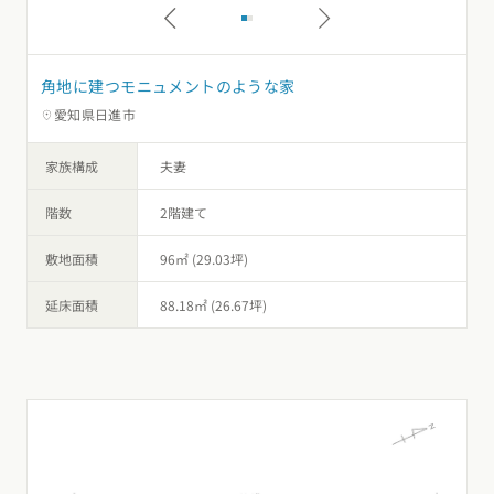
角地に建つモニュメントのような家
愛知県日進市
家族構成
夫妻
階数
2階建て
敷地面積
96㎡ (29.03坪)
延床面積
88.18㎡ (26.67坪)