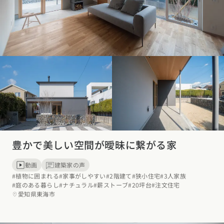
東海エリア
スタイルのヒント
四国エリア
愛知県
岐阜県
静岡県
三重県
香川県
徳島県
愛媛県
高知県
デザインのヒント
関西エリア
九州・沖縄エリア
ニュースレター
大阪府
兵庫県
京都府
滋賀県
奈良県
和歌山県
福岡県
佐賀県
長崎県
熊本県
大分県
宮崎県
鹿児島県
デザインコンテスト
沖縄県
中国エリア
広島県
岡山県
鳥取県
島根県
山口県
豊かで美しい空間が曖昧に繋がる家
四国エリア
香川県
徳島県
愛媛県
高知県
動画
建築家の声
#植物に囲まれる
#家事がしやすい
#2階建て
#狭小住宅
#3人家族
#庭のある暮らし
#ナチュラル
#薪ストーブ
#20坪台
#注文住宅
九州・沖縄エリア
愛知県東海市
福岡県
佐賀県
長崎県
熊本県
大分県
宮崎県
鹿児島県
沖縄県