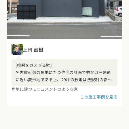
辻岡 直樹
[喧騒をさえぎる壁]
名古屋近郊の角地にたつ住宅の計画で敷地は三角形
に近い変形地である上、29坪の敷地は法規制の影響
で実質19坪という狭小敷地。ここに3人家族のため
角地に建つモニュメントのような家
の住宅を計画。また、駅が近く利便性抜群の敷地で
この施工事例を見る
あるが故に、ラッシュ時の通行車両や通学自転車の
往来から如何にプライバシーを守るかが本計画の重
要なテーマでした。そこで西側道路に対して開口の
ない壁を建て、窓が見えないお家をご提案しまし