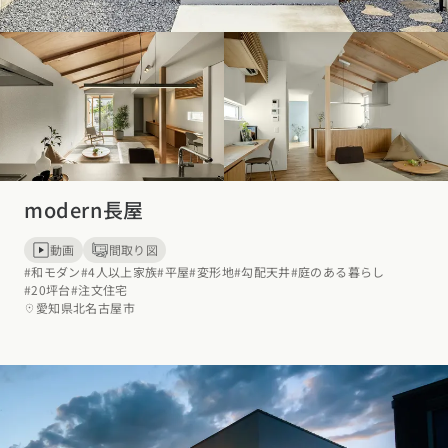
modern長屋
動画
間取り図
#和モダン
#4人以上家族
#平屋
#変形地
#勾配天井
#庭のある暮らし
#20坪台
#注文住宅
愛知県北名古屋市