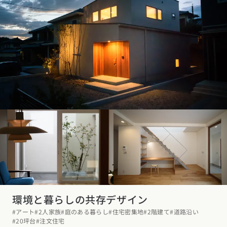
環境と暮らしの共存デザイン
#アート
#2人家族
#庭のある暮らし
#住宅密集地
#2階建て
#道路沿い
#20坪台
#注文住宅