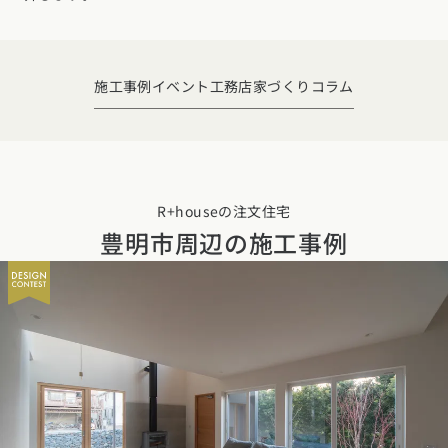
デザイン
施工事例一覧
【特集】平屋の注文住宅
関東エリア
家づくりの流れ
平屋
動画で学ぶ注文住宅
東京都
神奈川県
埼玉県
千葉県
茨城県
栃木県
群馬県
施工事例
イベント
工務店
家づくりコラム
選べる仕様
2階建て
動画で学ぶ注文住宅
家づくりコラム
甲信越・北陸エリア
コストパフォーマンス
狭小住宅
家づくりのお勉強
家づくりコラム一覧
新潟県
富山県
石川県
福井県
山梨県
長野県
エリア別注文住宅
アフターサポート
二世帯住宅
北海道・東北エリア
デザイン
R+houseの注文住宅
注文住宅の基礎知識
東海エリア
豊明市周辺の
施工事例
建築家
北海道
青森県
岩手県
宮城県
秋田県
山形県
福島県
フォトギャラリー
ルームツアー
愛知県
岐阜県
静岡県
三重県
設備・性能
チェックポイントがわかる！
オーナー様の声
家づくり３つのお役立ちツール
(評価・口コミ)
関東エリア
お金と住まい
関西エリア
東京都
神奈川県
埼玉県
千葉県
茨城県
栃木県
群馬県
設計した建築家の想い
大阪府
兵庫県
京都府
滋賀県
奈良県
和歌山県
周辺環境
R+houseの間取り
甲信越・北陸エリア
間取りのヒント
中国エリア
新潟県
富山県
石川県
福井県
山梨県
長野県
広島県
岡山県
鳥取県
島根県
山口県
施工事例