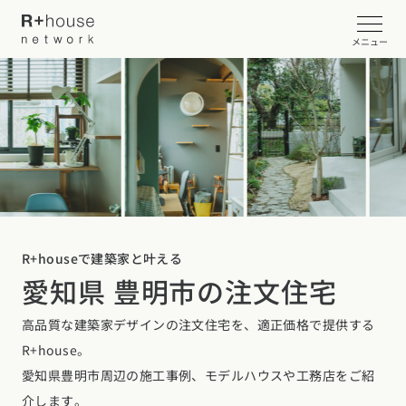
メニュー
イベント・見学会を探す
カタログ請求する
近くの工務店に相談する
R+houseで建築家と叶える
愛知県 豊明市の注文住宅
R+houseについて
高品質な建築家デザインの注文住宅を、適正価格で提供する
R+houseについて
全国の工務店を探す
R+house。
北海道・東北エリア
性能
愛知県豊明市周辺の施工事例、モデルハウスや工務店をご紹
施工事例
北海道
青森県
岩手県
宮城県
秋田県
山形県
福島県
介します。