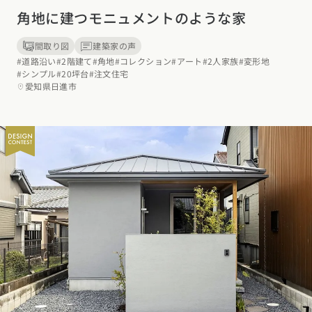
角地に建つモニュメントのような家
間取り図
建築家の声
#道路沿い
#2階建て
#角地
#コレクション
#アート
#2人家族
#変形地
#シンプル
#20坪台
#注文住宅
愛知県日進市