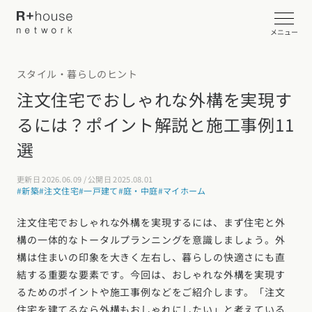
メニュー
スタイル・暮らしのヒント
イベント・見学会を探す
注文住宅でおしゃれな外構を実現す
るには？ポイント解説と施工事例11
カタログ請求する
選
近くの工務店に相談する
更新日 2026.06.09 / 公開日 2025.08.01
#新築
#注文住宅
#一戸建て
#庭・中庭
#マイホーム
R+houseについて
注文住宅でおしゃれな外構を実現するには、まず住宅と外
構の一体的なトータルプランニングを意識しましょう。外
R+houseについて
全国の工務店を探す
構は住まいの印象を大きく左右し、暮らしの快適さにも直
結する重要な要素です。今回は、おしゃれな外構を実現す
北海道・東北エリア
性能
施工事例
るためのポイントや施工事例などをご紹介します。「注文
北海道
青森県
岩手県
宮城県
秋田県
山形県
福島県
住宅を建てるなら外構もおしゃれにしたい」と考えている