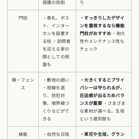
保護の役割
り
お近くのイベントを探す
門柱
・表札、ポス
・すっきりしたデザイ
ト、インター
ンを重視するなら機能
選択中のエリア：全国
ホンを設置す
門柱がおすすめ
・耐久
る柱 ・訪問者
性やメンテナンス性も
位置情報を元に
を迎える家の
チェック
現在地から探す
顔としての側
面も
北海道・東北エリア
塀・フェン
・敷地の囲い
・大きくするとプライ
北海道 (3)
青森県 (2)
岩手県 (1)
宮城県 (0)
秋田県 (5)
山形県 (8)
ス
・視線を遮
バシーは守られるが、
福島県 (4)
り、防犯対
圧迫感が出るためバラ
関東エリア
策、境界線づ
ンスが重要
・さまざま
東京都 (12)
神奈川県 (7)
埼玉県 (19)
千葉県 (16)
茨城県 (7)
くりなどがで
な素材が選べる。生垣
栃木県 (2)
群馬県 (7)
きる
という選択肢も
甲信越・北陸エリア
植栽
・自然な日陰
・草花や生垣、グラン
新潟県 (12)
富山県 (6)
石川県 (0)
福井県 (0)
山梨県 (8)