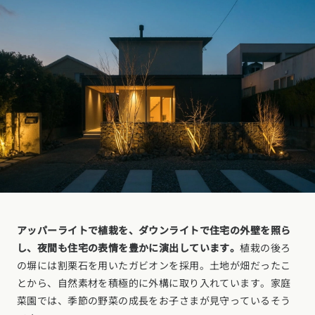
アッパーライトで植栽を、ダウンライトで住宅の外壁を照ら
し、夜間も住宅の表情を豊かに演出しています。
植栽の後ろ
の塀には割栗石を用いたガビオンを採用。土地が畑だったこ
とから、自然素材を積極的に外構に取り入れています。家庭
カタログ
請求
イベント
検索
工務店
無料相談
菜園では、季節の野菜の成長をお子さまが見守っているそう