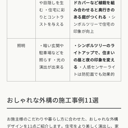
や目隠しを生
ドカバーなど植栽を組
長野県 (10)
む ・住宅に彩
み合わせると奥行きの
東海エリア
りとコントラ
ある庭がつくれる
・シ
ストを与える
ンボルツリーで住宅の
愛知県 (28)
岐阜県 (24)
静岡県 (24)
三重県 (5)
印象が向上
関西エリア
大阪府 (19)
兵庫県 (36)
京都府 (6)
滋賀県 (0)
奈良県 (6)
照明
・暗い玄関や
・シンボルツリーのラ
和歌山県 (5)
駐車場などを
イトアップで、住まい
中国エリア
照らす ・光の
の昼と夜の印象を変え
演出が出来る
る
・人感センサーライ
広島県 (14)
岡山県 (8)
鳥取県 (12)
島根県 (12)
山口県 (5)
トは防犯面でも効果的
四国エリア
香川県 (1)
徳島県 (9)
愛媛県 (1)
高知県 (4)
九州・沖縄エリア
おしゃれな外構の施工事例11選
福岡県 (13)
佐賀県 (2)
長崎県 (2)
熊本県 (8)
大分県 (17)
宮崎県 (3)
鹿児島県 (8)
沖縄県 (3)
お施主様のこだわりや暮らし方に合わせた、おしゃれな外構
デザインを11点ご紹介します。住宅をより美しく演出し、家