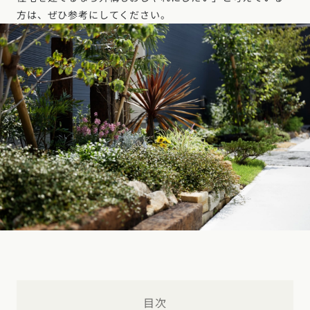
デザイン
施工事例一覧
【特集】平屋の注文住宅
方は、ぜひ参考にしてください。
関東エリア
家づくりの流れ
平屋
動画で学ぶ注文住宅
東京都
神奈川県
埼玉県
千葉県
茨城県
栃木県
群馬県
選べる仕様
2階建て
動画で学ぶ注文住宅
家づくりコラム
甲信越・北陸エリア
コストパフォーマンス
狭小住宅
家づくりのお勉強
家づくりコラム一覧
新潟県
富山県
石川県
福井県
山梨県
長野県
エリア別注文住宅
アフターサポート
二世帯住宅
北海道・東北エリア
デザイン
注文住宅の基礎知識
東海エリア
建築家
北海道
青森県
岩手県
宮城県
秋田県
山形県
福島県
フォトギャラリー
ルームツアー
愛知県
岐阜県
静岡県
三重県
設備・性能
チェックポイントがわかる！
オーナー様の声
家づくり３つのお役立ちツール
(評価・口コミ)
関東エリア
お金と住まい
関西エリア
東京都
神奈川県
埼玉県
千葉県
茨城県
栃木県
群馬県
設計した建築家の想い
大阪府
兵庫県
京都府
滋賀県
奈良県
和歌山県
周辺環境
R+houseの間取り
甲信越・北陸エリア
間取りのヒント
中国エリア
新潟県
富山県
石川県
福井県
山梨県
長野県
目次
広島県
岡山県
鳥取県
島根県
山口県
施工事例