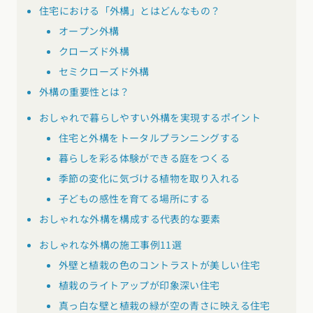
住宅における「外構」とはどんなもの？
東海エリア
スタイルのヒント
オープン外構
四国エリア
愛知県
岐阜県
静岡県
三重県
クローズド外構
香川県
徳島県
愛媛県
高知県
デザインのヒント
セミクローズド外構
関西エリア
外構の重要性とは？
九州・沖縄エリア
ニュースレター
大阪府
兵庫県
京都府
滋賀県
奈良県
和歌山県
福岡県
佐賀県
長崎県
熊本県
大分県
宮崎県
鹿児島県
おしゃれで暮らしやすい外構を実現するポイント
デザインコンテスト
沖縄県
住宅と外構をトータルプランニングする
中国エリア
暮らしを彩る体験ができる庭をつくる
広島県
岡山県
鳥取県
島根県
山口県
季節の変化に気づける植物を取り入れる
子どもの感性を育てる場所にする
四国エリア
おしゃれな外構を構成する代表的な要素
香川県
徳島県
愛媛県
高知県
おしゃれな外構の施工事例11選
外壁と植栽の色のコントラストが美しい住宅
九州・沖縄エリア
植栽のライトアップが印象深い住宅
福岡県
佐賀県
長崎県
熊本県
大分県
宮崎県
鹿児島県
真っ白な壁と植栽の緑が空の青さに映える住宅
沖縄県