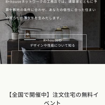
R+houseネットワークの工務店では、建築家とともに予
東海エリア
算や敷地の条件に合わせ、あなたの個性に合った住まい
愛知県 (28)
岐阜県 (24)
静岡県 (25)
三重県 (5)
や暮らしのカタチを生みだします。
関西エリア
大阪府 (19)
兵庫県 (36)
京都府 (6)
滋賀県 (0)
奈良県 (6)
和歌山県 (5)
R+houseの
中国エリア
デザインや性能について知る
広島県 (14)
岡山県 (8)
鳥取県 (13)
島根県 (12)
山口県 (5)
四国エリア
香川県 (1)
徳島県 (10)
愛媛県 (1)
高知県 (4)
九州・沖縄エリア
福岡県 (13)
佐賀県 (2)
長崎県 (2)
熊本県 (8)
大分県 (16)
宮崎県 (3)
鹿児島県 (8)
沖縄県 (3)
【全国で開催中】注文住宅の無料イ
ベント