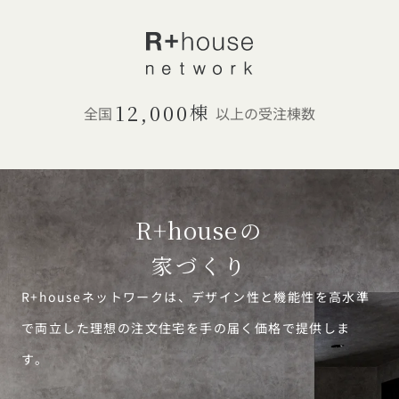
お近くのイベントを探す
選択中のエリア：全国
12,000
棟
位置情報を元に
全国
以上の受注棟数
現在地から探す
北海道・東北エリア
北海道 (3)
青森県 (2)
岩手県 (1)
宮城県 (0)
秋田県 (5)
山形県 (8)
R+house
の
福島県 (4)
関東エリア
家づくり
東京都 (12)
神奈川県 (7)
埼玉県 (19)
千葉県 (16)
茨城県 (7)
R+houseネットワークは、デザイン性と機能性を高水準
栃木県 (2)
群馬県 (7)
で両立した理想の注文住宅を手の届く価格で提供しま
甲信越・北陸エリア
す。
新潟県 (12)
富山県 (6)
石川県 (0)
福井県 (0)
山梨県 (8)
長野県 (11)