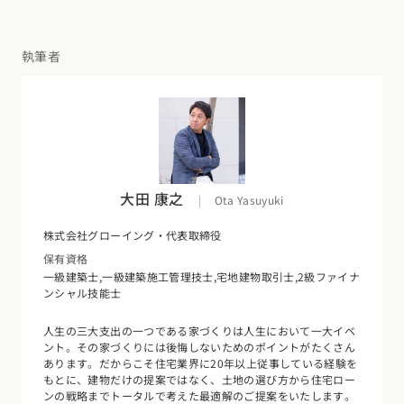
東海エリア
スタイルのヒント
四国エリア
愛知県
岐阜県
静岡県
三重県
執筆者
香川県
徳島県
愛媛県
高知県
デザインのヒント
関西エリア
九州・沖縄エリア
ニュースレター
大阪府
兵庫県
京都府
滋賀県
奈良県
和歌山県
福岡県
佐賀県
長崎県
熊本県
大分県
宮崎県
鹿児島県
デザインコンテスト
沖縄県
中国エリア
大田 康之
|
Ota Yasuyuki
広島県
岡山県
鳥取県
島根県
山口県
株式会社グローイング・代表取締役
保有資格
四国エリア
一級建築士,一級建築施工管理技士,宅地建物取引士,2級ファイナ
ンシャル技能士
香川県
徳島県
愛媛県
高知県
人生の三大支出の一つである家づくりは人生において一大イベ
九州・沖縄エリア
ント。その家づくりには後悔しないためのポイントがたくさん
あります。だからこそ住宅業界に20年以上従事している経験を
福岡県
佐賀県
長崎県
熊本県
大分県
宮崎県
鹿児島県
もとに、建物だけの提案ではなく、土地の選び方から住宅ロー
沖縄県
ンの戦略までトータルで考えた最適解のご提案をいたします。