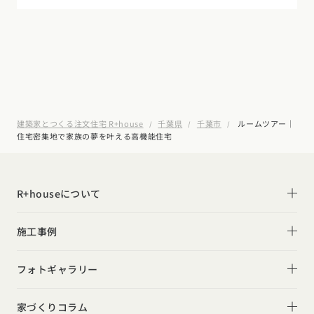
建築家とつくる注文住宅 R+house
千葉県
千葉市
ルームツアー｜
住宅密集地で家族の夢を叶える高機能住宅
R+houseについて
R+houseについて
施工事例
性能
施工事例一覧
フォトギャラリー
デザイン
平屋
フォトギャラリー
家づくりコラム
家づくりの流れ