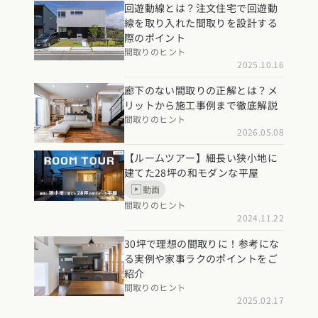
回遊動線とは？注文住宅で回遊動
線を取り入れた間取りを設計する
際のポイント
間取りのヒント
2025.10.16
廊下のない間取りの正解とは？メ
リットから施工事例まで徹底解説
間取りのヒント
2026.05.08
【ルームツアー】細長い狭小地に
建てた28坪の和モダンな平屋
動画
間取りのヒント
2024.11.22
30坪で理想の間取りに！参考にな
る実例や家事ラクのポイントをご
紹介
間取りのヒント
2025.02.17