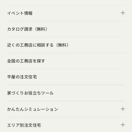
2階建て
リビング
家づくりコラム一覧
選べる仕様
イベント情報
スキップフロア
キッチン
動画で学ぶ注文住宅
コストパフォーマンス
イベント情報一覧
勾配天井
カタログ請求（無料）
吹き抜け
ルームツアー
アフターサポート
モデルハウス見学会
狭小住宅
玄関
近くの工務店に相談する（無料）
注文住宅の基礎知識
建築家
相談会
シンプル
トイレ
設備・性能
全国の工務店を探す
勉強会
ナチュラル
インテリア・小物
お金と住まい
インダストリアル
平屋の注文住宅
ガレージハウス
周辺環境
インテリア・小物
テラス・デッキ
家づくりお役立ちツール
間取りのヒント
子育て
庭・中庭
施工事例
かんたんシミュレーション
二世帯住宅
土間
スタイルのヒント
住宅ローンは固定金利と変動金利どちらを選ぶ？
オーナー様の声
(評価・口コミ)
エリア別注文住宅
デザインのヒント