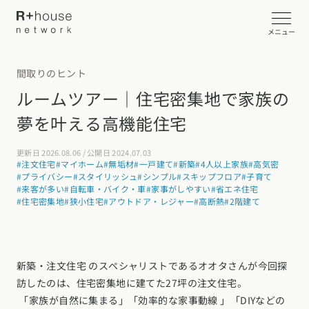
メニュー
間取りのヒント
イベント・見学会を探す
ルームツアー｜住宅密集地で家族の
夢を叶える高機能住宅
カタログ請求する
更新日 2026.08.06 / 公開日 2024.07.03
近くの工務店に相談する
#注文住宅
#マイホーム
#無垢材
#一戸建て
#新築
#4人以上家族
#高気密
#プライバシー
#スタイリッシュ
#シンプル
#スキップフロア
#子育て
#来客が多い
#自転車・バイク・車
#家事がしやすい
#省エネ住宅
#住宅密集地
#狭小住宅
#アウトドア・レジャー
#高断熱
#2階建て
R+houseについて
R+houseについて
全国の工務店を探す
新築・注文住宅 のスペシャリストであるオオタさんが今回探
北海道・東北エリア
訪したのは、住宅密集地に建てた27坪の注文住宅。
性能
施工事例
「家族が自然に集まる」「効率的な家事動線 」「DIYなどの
北海道
青森県
岩手県
宮城県
秋田県
山形県
福島県