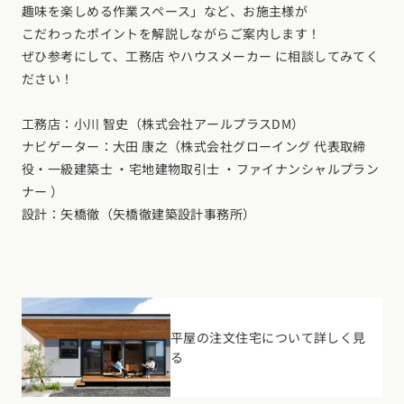
デザイン
趣味を楽しめる作業スペース」など、お施主様が
施工事例一覧
【特集】平屋の注文住宅
こだわったポイントを解説しながらご案内します！
関東エリア
家づくりの流れ
ぜひ参考にして、工務店 やハウスメーカー に相談してみてく
平屋
動画で学ぶ注文住宅
東京都
神奈川県
埼玉県
千葉県
茨城県
栃木県
群馬県
ださい！
選べる仕様
2階建て
動画で学ぶ注文住宅
家づくりコラム
甲信越・北陸エリア
工務店：小川 智史（株式会社アールプラスDM）
コストパフォーマンス
狭小住宅
ナビゲーター：大田 康之（株式会社グローイング 代表取締
家づくりのお勉強
家づくりコラム一覧
新潟県
富山県
石川県
福井県
山梨県
長野県
エリア別注文住宅
役・一級建築士 ・宅地建物取引士 ・ファイナンシャルプラン
アフターサポート
二世帯住宅
北海道・東北エリア
デザイン
ナー ）
注文住宅の基礎知識
東海エリア
設計：矢橋徹（矢橋徹建築設計事務所）
建築家
北海道
青森県
岩手県
宮城県
秋田県
山形県
福島県
フォトギャラリー
ルームツアー
愛知県
岐阜県
静岡県
三重県
設備・性能
チェックポイントがわかる！
オーナー様の声
家づくり３つのお役立ちツール
(評価・口コミ)
関東エリア
お金と住まい
関西エリア
東京都
神奈川県
埼玉県
千葉県
茨城県
栃木県
群馬県
設計した建築家の想い
大阪府
兵庫県
京都府
滋賀県
奈良県
和歌山県
周辺環境
平屋の注文住宅について詳しく見
R+houseの間取り
甲信越・北陸エリア
る
間取りのヒント
中国エリア
新潟県
富山県
石川県
福井県
山梨県
長野県
広島県
岡山県
鳥取県
島根県
山口県
施工事例