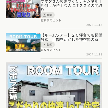
オオタさんの家づくりチャンネル｜
片付けが苦手な人にオススメの間取
り
動画
間取りのヒント
2024.11.18
【ルームツアー】２０坪台でも超開
放感！土間を活かした神空間の家
動画
間取りのヒント
2024.11.18