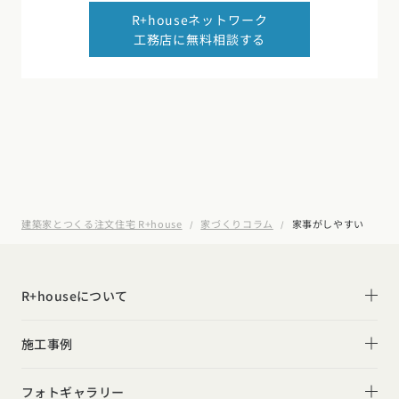
R+houseネットワーク
工務店に無料相談する
建築家とつくる注文住宅 R+house
家づくりコラム
家事がしやすい
R+houseについて
R+houseについて
施工事例
性能
施工事例一覧
フォトギャラリー