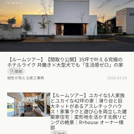
デザイン
施工事例一覧
【特集】平屋の注文住宅
関東エリア
家づくりの流れ
平屋
動画で学ぶ注文住宅
東京都
神奈川県
埼玉県
千葉県
茨城県
栃木県
群馬県
選べる仕様
2階建て
動画で学ぶ注文住宅
家づくりコラム
甲信越・北陸エリア
コストパフォーマンス
狭小住宅
家づくりのお勉強
家づくりコラム一覧
新潟県
富山県
石川県
福井県
山梨県
長野県
エリア別注文住宅
アフターサポート
【ルームツアー】【間取り公開】35坪で叶える究極の
二世帯住宅
北海道・東北エリア
デザイン
ホテルライク 共働き×大型犬でも「生活感ゼロ」の家
注文住宅の基礎知識
東海エリア
動画
建築家
北海道
青森県
岩手県
宮城県
秋田県
山形県
福島県
フォトギャラリー
ルームツアー
愛知県
岐阜県
静岡県
三重県
設備・性能
個性が見える施工事例
2026.04.10
チェックポイントがわかる！
オーナー様の声
家づくり３つのお役立ちツール
(評価・口コミ)
関東エリア
お金と住まい
関西エリア
【ルームツアー】ユカイな5人家族
東京都
神奈川県
埼玉県
千葉県
茨城県
栃木県
群馬県
とユカイな42坪の家｜滑り台と巨
設計した建築家の想い
大阪府
兵庫県
京都府
滋賀県
奈良県
和歌山県
周辺環境
大ネットがあるアスレチックハウ
ス！家事ラクと遊び心を両立した建
R+houseの間取り
甲信越・北陸エリア
築家住宅｜変形地を活かす北側リビ
間取りのヒント
中国エリア
ングの絶景｜R+house オーナー様
新潟県
富山県
石川県
福井県
山梨県
長野県
邸
広島県
岡山県
鳥取県
島根県
山口県
施工事例
動画