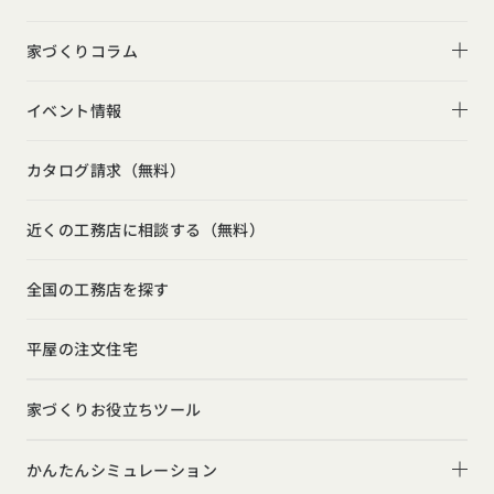
デザイン
平屋
フォトギャラリー
家づくりコラム
家づくりの流れ
2階建て
リビング
家づくりコラム一覧
選べる仕様
イベント情報
スキップフロア
キッチン
動画で学ぶ注文住宅
コストパフォーマンス
イベント情報一覧
勾配天井
カタログ請求（無料）
吹き抜け
ルームツアー
アフターサポート
モデルハウス見学会
狭小住宅
玄関
近くの工務店に相談する（無料）
注文住宅の基礎知識
建築家
相談会
シンプル
トイレ
設備・性能
全国の工務店を探す
勉強会
ナチュラル
インテリア・小物
お金と住まい
インダストリアル
平屋の注文住宅
ガレージハウス
周辺環境
インテリア・小物
テラス・デッキ
家づくりお役立ちツール
間取りのヒント
子育て
庭・中庭
施工事例
かんたんシミュレーション
二世帯住宅