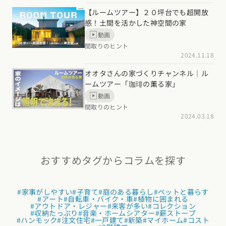
【ルームツアー】２０坪台でも超開放
感！土間を活かした神空間の家
動画
間取りのヒント
2024.11.18
オオタさんの家づくりチャンネル｜ル
ームツアー「珈琲の薫る家」
動画
間取りのヒント
2024.03.18
おすすめタグからコラムを探す
#家事がしやすい
#子育て
#庭のある暮らし
#ペットと暮らす
#アート
#自転車・バイク・車
#植物に囲まれる
#アウトドア・レジャー
#来客が多い
#コレクション
#収納たっぷり
#音楽・ホームシアター
#薪ストーブ
#ハンモック
#注文住宅
#一戸建て
#新築
#マイホーム
#コスト