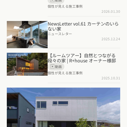
個性が見える施工事例
東海エリア
2026.01.30
スタイルのヒント
四国エリア
愛知県
岐阜県
静岡県
三重県
香川県
徳島県
愛媛県
高知県
NewsLetter vol.61 カーテンのいら
デザインのヒント
ない家
関西エリア
ニュースレター
九州・沖縄エリア
ニュースレター
2025.12.24
大阪府
兵庫県
京都府
滋賀県
奈良県
和歌山県
福岡県
佐賀県
長崎県
熊本県
大分県
宮崎県
鹿児島県
デザインコンテスト
沖縄県
【ルームツアー】自然とつながる
中国エリア
段々の家 | R+house オーナー様邸
動画
広島県
岡山県
鳥取県
島根県
山口県
個性が見える施工事例
2025.10.31
四国エリア
香川県
徳島県
愛媛県
高知県
九州・沖縄エリア
福岡県
佐賀県
長崎県
熊本県
大分県
宮崎県
鹿児島県
沖縄県