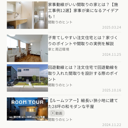
家事動線がいい間取りの家とは？【施
工事例12選】家事が楽になるアイデア
も！
間取りのヒント
2025.03.24
子育てしやすい注文住宅とは？家づく
りのポイントや間取りの実例を解説
家と周辺環境
2024.11.25
回遊動線とは？注文住宅で回遊動線を
取り入れた間取りを設計する際のポイ
ント
間取りのヒント
2025.10.16
【ルームツアー】細長い狭小地に建て
た28坪の和モダンな平屋
動画
間取りのヒント
2024.11.22