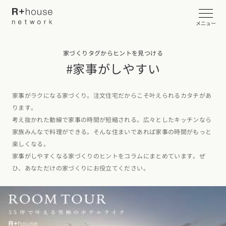
メニュー
家づくりタグからヒントを見つける
イベント・見学会を探す
#家事がしやすい
カタログ請求する
家事がラクになる家づくり。注文住宅だからこそ叶えられるカタチがあ
ります。
近くの工務店に相談する
考え抜かれた動線で家事の時間が短縮される。広々としたキッチンなら
家族みんなで料理ができる。そんな住まいであれば家事の時間がもっと
楽しくなる。
家事がしやすくなる家づくりのヒントをコラムにまとめています。ぜ
R+houseについて
ひ、あなただけの家づくりにお役立てください。
R+houseについて
全国の工務店を探す
北海道・東北エリア
性能
施工事例
北海道
青森県
岩手県
宮城県
秋田県
山形県
福島県