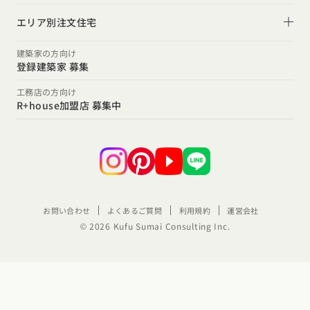
土間
スタイルのヒント
住宅ローンは固定金利と変動金利どちらを選ぶ？
オーナー様の声
(評価・口コミ)
エリア別注文住宅
デザインのヒント
家を買うなら、今買うのがいいの？それとも頭金を貯めて
北海道・東北エリア
設計した建築家の想い
建築家の方向け
からがいいの？
登録建築家 募集
ニュースレター
北海道
青森県
岩手県
宮城県
秋田県
山形県
福島県
R+houseの間取り
関東エリア
工務店の方向け
デザインコンテスト
R+house加盟店 募集中
東京都
神奈川県
埼玉県
千葉県
茨城県
栃木県
群馬県
甲信越・北陸エリア
新潟県
富山県
石川県
福井県
山梨県
長野県
東海エリア
愛知県
岐阜県
静岡県
三重県
お問い合わせ
よくあるご質問
利用規約
運営会社
関西エリア
© 2026 Kufu Sumai Consulting Inc.
大阪府
兵庫県
京都府
滋賀県
奈良県
和歌山県
中国エリア
広島県
岡山県
鳥取県
島根県
山口県
カタログ
請求
イベント
検索
工務店
無料相談
四国エリア