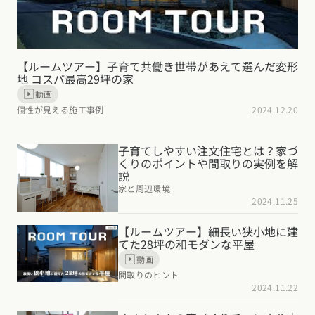
【ルームツアー】子育て共働き世帯があえて選んだ変形
地 コスパ最高29坪の家
動画
個性が見える施工事例
2024.12.20
子育てしやすい注文住宅とは？家づ
くりのポイントや間取りの実例を解
説
家と周辺環境
2024.11.25
【ルームツアー】細長い狭小地に建
てた28坪の和モダンな平屋
動画
間取りのヒント
2024.11.22