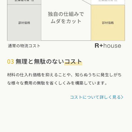
北海道 (3)
青森県 (2)
岩手県 (1)
宮城県 (0)
秋田県 (5)
山形県 (8)
福島県 (4)
関東エリア
東京都 (14)
神奈川県 (7)
埼玉県 (19)
千葉県 (16)
茨城県 (7)
栃木県 (2)
群馬県 (7)
甲信越・北陸エリア
03
無理と無駄のない
コスト
新潟県 (12)
富山県 (6)
石川県 (0)
福井県 (0)
山梨県 (8)
長野県 (11)
材料の仕入れ価格を抑えることや、知らぬうちに発生しがち
東海エリア
な様々な費用の無駄を省くしくみを構築しています。
愛知県 (28)
岐阜県 (24)
静岡県 (25)
三重県 (5)
コストについて詳しく見る
関西エリア
大阪府 (19)
兵庫県 (36)
京都府 (6)
滋賀県 (0)
奈良県 (6)
和歌山県 (5)
中国エリア