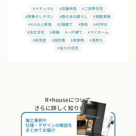
#4人以上家族
#2階建て
#角地
#40坪台
#注文住宅
#新築
#一戸建て
#マイホーム
#高気密
#高耐震
#高断熱
#高耐久
#省エネ住宅
R+houseについて
さらに詳しく知りたい方は
施工事例や
仕様・デザインの解説を
まとめてお届け
無料
カタログ請求する