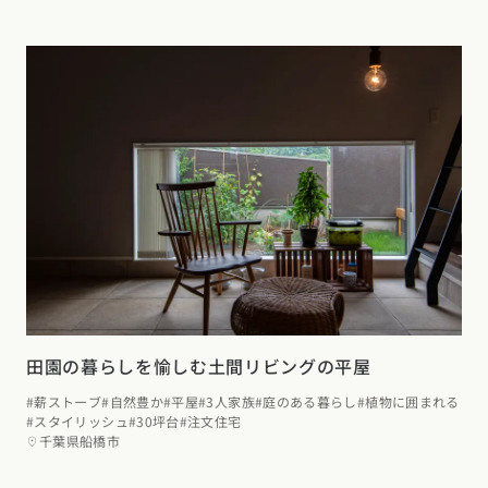
田園の暮らしを愉しむ土間リビングの平屋
#薪ストーブ
#自然豊か
#平屋
#3人家族
#庭のある暮らし
#植物に囲まれる
#スタイリッシュ
#30坪台
#注文住宅
千葉県船橋市