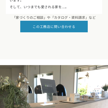
そして、いつまでも愛される家を...。
お近くのイベントを探す
「家づくりのご相談」や
「カタログ・資料請求」など
選択中のエリア：全国
この工務店に問い合わせる
位置情報を元に
現在地から探す
北海道・東北エリア
北海道 (0)
青森県 (0)
岩手県 (0)
宮城県 (0)
秋田県 (2)
山形県 (2)
福島県 (0)
関東エリア
東京都 (3)
神奈川県 (1)
埼玉県 (7)
千葉県 (7)
茨城県 (1)
栃木県 (0)
群馬県 (4)
甲信越・北陸エリア