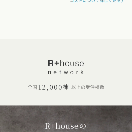
12,000
棟
全国
以上の受注棟数
R+house
の
家づくり
R+houseネットワークは、デザイン性と機能性を高水準