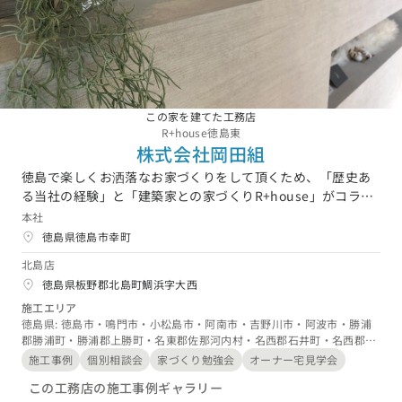
新潟県 (3)
富山県 (1)
石川県 (0)
福井県 (0)
山梨県 (4)
長野県 (3)
東海エリア
愛知県 (8)
岐阜県 (13)
静岡県 (11)
三重県 (1)
関西エリア
この家を建てた工務店
大阪府 (5)
兵庫県 (10)
京都府 (0)
滋賀県 (0)
奈良県 (4)
R+house徳島東
和歌山県 (2)
株式会社岡田組
中国エリア
徳島で楽しくお洒落なお家づくりをして頂くため、「歴史あ
る当社の経験」と「建築家との家づくりR+house」がコラボ
広島県 (1)
岡山県 (3)
鳥取県 (6)
島根県 (6)
山口県 (2)
し、お客様の安心の家づくりをサポートいたします。お客様
本社
四国エリア
ごとに異なるご要望やライフタイルをアトリエ建築家がデザ
徳島県徳島市幸町
インし、未来志向の性能を確保した住宅をカタチにしていま
香川県 (0)
徳島県 (3)
愛媛県 (0)
高知県 (1)
北島店
す。お客様の「個性」をカタチにし「賢く(お得に)」後悔の
九州・沖縄エリア
徳島県板野郡北島町鯛浜字大西
ないお家づくりにして頂くため、スタッフ及び建築家が「楽
しく」サポートさせて頂きますので、ぜひ気軽にお声がけ下
施工エリア
福岡県 (6)
佐賀県 (1)
長崎県 (0)
熊本県 (3)
大分県 (4)
宮崎県 (1)
徳島県: 徳島市・鳴門市・小松島市・阿南市・吉野川市・阿波市・勝浦
さい！
郡勝浦町・勝浦郡上勝町・名東郡佐那河内村・名西郡石井町・名西郡神
鹿児島県 (1)
沖縄県 (2)
山町・板野郡松茂町・板野郡北島町・板野郡藍住町・板野郡板野町・板
施工事例
個別相談会
家づくり勉強会
オーナー宅見学会
野郡上板町
この工務店の施工事例ギャラリー