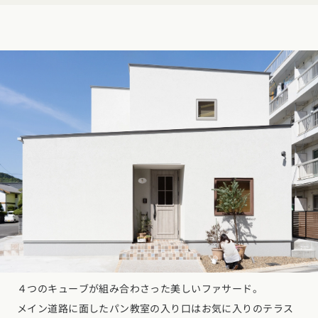
東海エリア
スタイルのヒント
四国エリア
愛知県
岐阜県
静岡県
三重県
香川県
徳島県
愛媛県
高知県
デザインのヒント
関西エリア
九州・沖縄エリア
ニュースレター
大阪府
兵庫県
京都府
滋賀県
奈良県
和歌山県
福岡県
佐賀県
長崎県
熊本県
大分県
宮崎県
鹿児島県
デザインコンテスト
沖縄県
中国エリア
広島県
岡山県
鳥取県
島根県
山口県
四国エリア
香川県
徳島県
愛媛県
高知県
九州・沖縄エリア
４つのキューブが組み合わさった美しいファサード。
福岡県
佐賀県
長崎県
熊本県
大分県
宮崎県
鹿児島県
メイン道路に面したパン教室の入り口はお気に入りのテラス
沖縄県