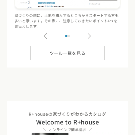
多いと思います。その際に、注意しておきたいポイント4つを
（断熱
お伝えします。
記録す
ツール一覧を見る
R+houseの家づくりがわかるカタログ
Welcome to R+house
オンラインで簡単請求
カタログ
請求
イベント
検索
工務店
無料相談