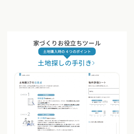
家づくりお役立ちツール
土地購入時の４つのポイント
土地探しの手引き
家づくりの前に、土地を購入するところからスタートする方も
住宅会