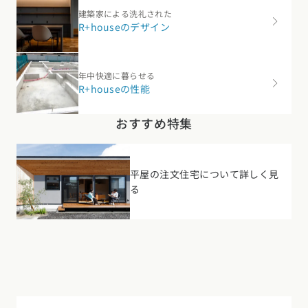
年中快適に暮らせる
R+houseの性能
おすすめ特集
平屋の注文住宅について詳しく見
る
#ナチュラル
#店舗併用
#二世帯住宅
#家事がしやすい
#庭のある暮らし
#複数家族