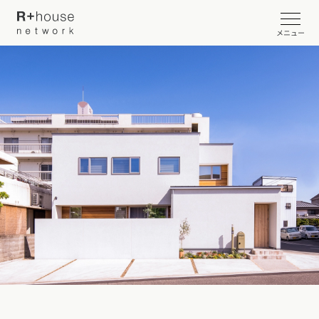
メニュー
イベント・見学会を探す
カタログ請求する
近くの工務店に相談する
R+houseについて
R+houseについて
全国の工務店を探す
北海道・東北エリア
性能
施工事例
北海道
青森県
岩手県
宮城県
秋田県
山形県
福島県