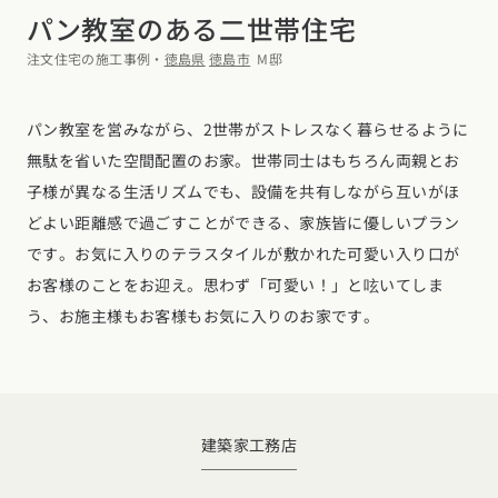
デザイン
パン教室のある二世帯住宅
施工事例一覧
【特集】平屋の注文住宅
関東エリア
注文住宅の施工事例・
徳島県
徳島市
M邸
家づくりの流れ
平屋
動画で学ぶ注文住宅
東京都
神奈川県
埼玉県
千葉県
茨城県
栃木県
群馬県
選べる仕様
2階建て
パン教室を営みながら、2世帯がストレスなく暮らせるように
動画で学ぶ注文住宅
家づくりコラム
甲信越・北陸エリア
無駄を省いた空間配置のお家。世帯同士はもちろん両親とお
コストパフォーマンス
狭小住宅
家づくりのお勉強
家づくりコラム一覧
新潟県
富山県
石川県
福井県
山梨県
長野県
エリア別注文住宅
子様が異なる生活リズムでも、設備を共有しながら互いがほ
アフターサポート
どよい距離感で過ごすことができる、家族皆に優しいプラン
二世帯住宅
北海道・東北エリア
デザイン
注文住宅の基礎知識
東海エリア
です。お気に入りのテラスタイルが敷かれた可愛い入り口が
建築家
北海道
青森県
岩手県
宮城県
秋田県
山形県
福島県
フォトギャラリー
お客様のことをお迎え。思わず「可愛い！」と呟いてしま
ルームツアー
愛知県
岐阜県
静岡県
三重県
設備・性能
チェックポイントがわかる！
う、お施主様もお客様もお気に入りのお家です。
オーナー様の声
家づくり３つのお役立ちツール
(評価・口コミ)
関東エリア
お金と住まい
関西エリア
東京都
神奈川県
埼玉県
千葉県
茨城県
栃木県
群馬県
設計した建築家の想い
大阪府
兵庫県
京都府
滋賀県
奈良県
和歌山県
周辺環境
R+houseの間取り
甲信越・北陸エリア
間取りのヒント
建築家
工務店
中国エリア
新潟県
富山県
石川県
福井県
山梨県
長野県
広島県
岡山県
鳥取県
島根県
山口県
施工事例