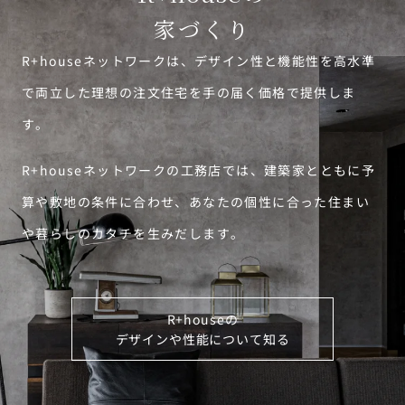
家づくり
R+houseネットワークは、デザイン性と機能性を高水準
で両立した理想の注文住宅を手の届く価格で提供しま
す。
R+houseネットワークの工務店では、建築家とともに予
算や敷地の条件に合わせ、あなたの個性に合った住まい
や暮らしのカタチを生みだします。
R+houseの
デザインや性能について知る