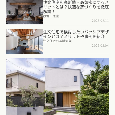
注文住宅を高断熱・高気密にするメ
リットとは？快適な家づくりを徹底
東海エリア
解説！
スタイルのヒント
四国エリア
愛知県
岐阜県
静岡県
三重県
設備・性能
香川県
徳島県
愛媛県
高知県
2025.02.11
デザインのヒント
関西エリア
注文住宅で検討したいパッシブデザ
九州・沖縄エリア
ニュースレター
インとは？メリットや事例を紹介
大阪府
兵庫県
京都府
滋賀県
奈良県
和歌山県
注文住宅の基礎知識
福岡県
佐賀県
長崎県
熊本県
大分県
宮崎県
鹿児島県
2025.02.04
デザインコンテスト
沖縄県
中国エリア
広島県
岡山県
鳥取県
島根県
山口県
四国エリア
香川県
徳島県
愛媛県
高知県
九州・沖縄エリア
福岡県
佐賀県
長崎県
熊本県
大分県
宮崎県
鹿児島県
沖縄県