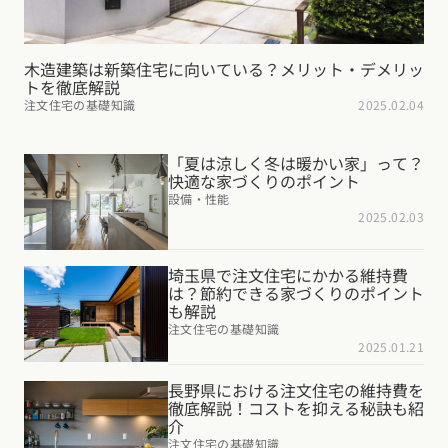
木造建築は新築住宅に向いている？メリット・デメリッ
トを徹底解説
注文住宅の基礎知識
2025.02.04
「夏は涼しく冬は暖かい家」って？
快適な家づくりのポイント
設備・性能
2025.02.03
埼玉県で注文住宅にかかる維持費
は？節約できる家づくりのポイント
も解説
注文住宅の基礎知識
2025.01.21
長野県における注文住宅の維持費を
徹底解説！コストを抑える秘訣も紹
介
注文住宅の基礎知識