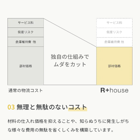
北海道・東北エリア
北海道 (3)
青森県 (2)
岩手県 (1)
宮城県 (0)
秋田県 (5)
山形県 (8)
福島県 (4)
関東エリア
東京都 (12)
神奈川県 (7)
埼玉県 (19)
千葉県 (16)
茨城県 (7)
栃木県 (2)
群馬県 (7)
甲信越・北陸エリア
新潟県 (12)
富山県 (6)
石川県 (0)
福井県 (0)
山梨県 (8)
長野県 (11)
東海エリア
03
無理と無駄のない
コスト
愛知県 (28)
岐阜県 (24)
静岡県 (25)
三重県 (5)
関西エリア
材料の仕入れ価格を抑えることや、知らぬうちに発生しがち
大阪府 (19)
兵庫県 (36)
京都府 (6)
滋賀県 (0)
奈良県 (6)
な様々な費用の無駄を省くしくみを構築しています。
和歌山県 (5)