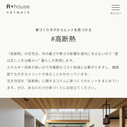
メニュー
家づくりタグからヒントを見つける
イベント・見学会を探す
#高断熱
カタログ請求する
「高断熱」の住宅は、外の暑さや寒さの影響を室内に与えないので “夏
は涼しく冬は暖かい” 暮らしが実現します。
近くの工務店に相談する
エネルギー効率が高いので冷暖房のコスト削減にも繋がりますし、健康
面でも大きなメリットがあることもわかっています。
注文住宅の「高断熱」に関するコラムに家づくりのヒントをまとめてい
ます。ぜひ、あなただけの家づくりにお役立てください。
R+houseについて
R+houseについて
全国の工務店を探す
北海道・東北エリア
性能
施工事例
北海道
青森県
岩手県
宮城県
秋田県
山形県
福島県