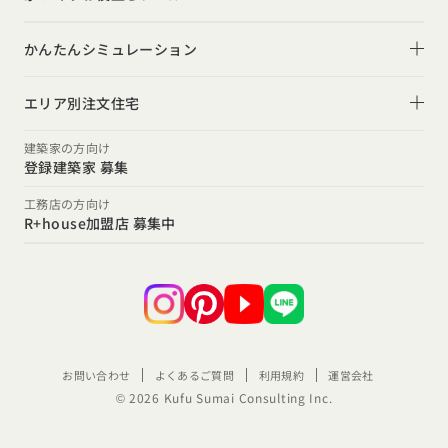
間取りのヒント
子育て
庭・中庭
施工事例
かんたんシミュレーション
二世帯住宅
土間
スタイルのヒント
住宅ローンは固定金利と変動金利どちらを選ぶ？
オーナー様の声
(評価・口コミ)
エリア別注文住宅
デザインのヒント
家を買うなら、今買うのがいいの？それとも頭金を貯めて
北海道・東北エリア
設計した建築家の想い
建築家の方向け
からがいいの？
登録建築家 募集
ニュースレター
北海道
青森県
岩手県
宮城県
秋田県
山形県
福島県
R+houseの間取り
関東エリア
工務店の方向け
デザインコンテスト
R+house加盟店 募集中
東京都
神奈川県
埼玉県
千葉県
茨城県
栃木県
群馬県
甲信越・北陸エリア
新潟県
富山県
石川県
福井県
山梨県
長野県
東海エリア
愛知県
岐阜県
静岡県
三重県
お問い合わせ
よくあるご質問
利用規約
運営会社
関西エリア
© 2026 Kufu Sumai Consulting Inc.
大阪府
兵庫県
京都府
滋賀県
奈良県
和歌山県