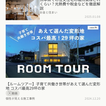
くらい？光熱費や税金などを徹底解
説
お金と住まい
2025.01.08
【ルームツアー】子育て共働き世帯があえて選んだ変形
地 コスパ最高29坪の家
動画
個性が見える施工事例
2024.12.20