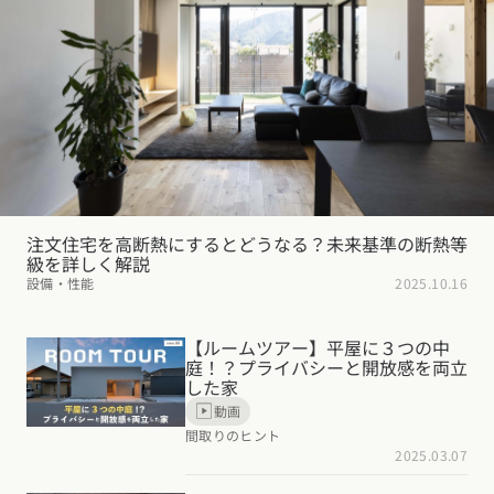
デザイン
施工事例一覧
【特集】平屋の注文住宅
関東エリア
家づくりの流れ
平屋
動画で学ぶ注文住宅
東京都
神奈川県
埼玉県
千葉県
茨城県
栃木県
群馬県
選べる仕様
2階建て
動画で学ぶ注文住宅
家づくりコラム
甲信越・北陸エリア
コストパフォーマンス
狭小住宅
家づくりのお勉強
家づくりコラム一覧
新潟県
富山県
石川県
福井県
山梨県
長野県
エリア別注文住宅
アフターサポート
二世帯住宅
北海道・東北エリア
デザイン
注文住宅の基礎知識
注文住宅を高断熱にするとどうなる？未来基準の断熱等
東海エリア
級を詳しく解説
建築家
北海道
青森県
岩手県
宮城県
秋田県
山形県
福島県
フォトギャラリー
ルームツアー
設備・性能
2025.10.16
愛知県
岐阜県
静岡県
三重県
設備・性能
チェックポイントがわかる！
オーナー様の声
家づくり３つのお役立ちツール
(評価・口コミ)
関東エリア
お金と住まい
【ルームツアー】平屋に３つの中
関西エリア
東京都
神奈川県
埼玉県
千葉県
茨城県
栃木県
群馬県
庭！？プライバシーと開放感を両立
設計した建築家の想い
大阪府
兵庫県
京都府
滋賀県
奈良県
和歌山県
した家
周辺環境
動画
R+houseの間取り
甲信越・北陸エリア
間取りのヒント
間取りのヒント
中国エリア
2025.03.07
新潟県
富山県
石川県
福井県
山梨県
長野県
広島県
岡山県
鳥取県
島根県
山口県
施工事例