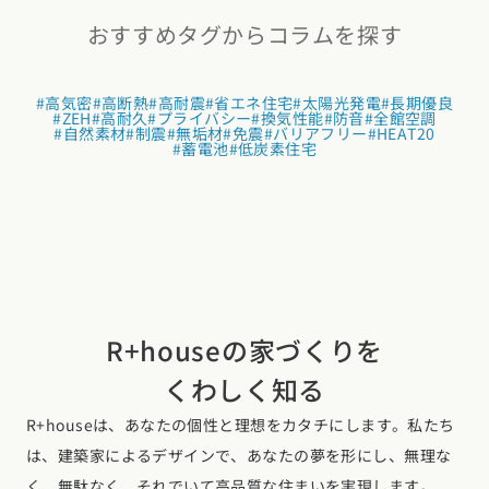
おすすめタグからコラムを探す
#高気密
#高断熱
#高耐震
#省エネ住宅
#太陽光発電
#長期優良
#ZEH
#高耐久
#プライバシー
#換気性能
#防音
#全館空調
#自然素材
#制震
#無垢材
#免震
#バリアフリー
#HEAT20
#蓄電池
#低炭素住宅
R+houseの家づくりを
くわしく知る
R+houseは、あなたの個性と理想をカタチにします。私たち
は、建築家によるデザインで、あなたの夢を形にし、無理な
く、無駄なく、それでいて高品質な住まいを実現します。