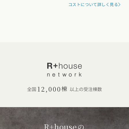
中国エリア
コストについて詳しく見る
広島県 (14)
岡山県 (8)
鳥取県 (13)
島根県 (12)
山口県 (5)
四国エリア
香川県 (1)
徳島県 (10)
愛媛県 (1)
高知県 (4)
九州・沖縄エリア
福岡県 (13)
佐賀県 (2)
長崎県 (2)
熊本県 (8)
大分県 (17)
宮崎県 (3)
鹿児島県 (8)
沖縄県 (3)
12,000
棟
全国
以上の受注棟数
R+house
の