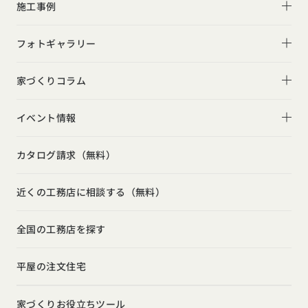
R+houseについて
施工事例
性能
施工事例一覧
フォトギャラリー
デザイン
平屋
フォトギャラリー
家づくりコラム
家づくりの流れ
2階建て
リビング
家づくりコラム一覧
選べる仕様
イベント情報
スキップフロア
キッチン
動画で学ぶ注文住宅
コストパフォーマンス
イベント情報一覧
勾配天井
カタログ請求（無料）
吹き抜け
ルームツアー
アフターサポート
モデルハウス見学会
狭小住宅
玄関
近くの工務店に相談する（無料）
注文住宅の基礎知識
建築家
相談会
シンプル
トイレ
設備・性能
全国の工務店を探す
勉強会
ナチュラル
インテリア・小物
お金と住まい
インダストリアル
平屋の注文住宅
ガレージハウス
周辺環境
インテリア・小物
テラス・デッキ
家づくりお役立ちツール