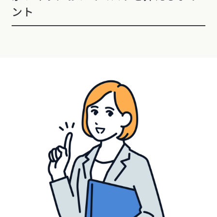
ント
長野県 (10)
東海エリア
愛知県 (28)
岐阜県 (24)
静岡県 (24)
三重県 (5)
関西エリア
大阪府 (19)
兵庫県 (36)
京都府 (6)
滋賀県 (0)
奈良県 (6)
和歌山県 (5)
中国エリア
広島県 (14)
岡山県 (8)
鳥取県 (12)
島根県 (12)
山口県 (5)
四国エリア
香川県 (1)
徳島県 (9)
愛媛県 (1)
高知県 (4)
九州・沖縄エリア
福岡県 (13)
佐賀県 (2)
長崎県 (2)
熊本県 (8)
大分県 (17)
宮崎県 (3)
鹿児島県 (8)
沖縄県 (3)