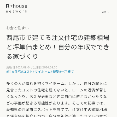
メニュー
お金と住まい
イベント・見学会を探す
西尾市で建てる注文住宅の建築相場
と坪単価まとめ！自分の年収ででき
カタログ請求する
る家づくり
近くの工務店に相談する
更新日 2024.09.04 / 公開日 2024.08.30
#注文住宅
#コスト
#マイホーム
#新築
#一戸建て
R+houseについて
多くの人が憧れを抱くマイホーム。しかし、自分の収入に
見合ったコストの住宅を建てないと、ローンの返済が苦し
R+houseについて
全国の工務店を探す
くなったり、お金が必要なときに自由に使えなかったりな
どの事態が起きる可能性があります。そこでの記事では、
北海道・東北エリア
性能
施工事例
愛知県の西尾市にスポットを当てて、注文住宅の建築相場
北海道
青森県
岩手県
宮城県
秋田県
山形県
福島県
と坪単価を紹介しつつ、自分の年収に適したコストの家づ