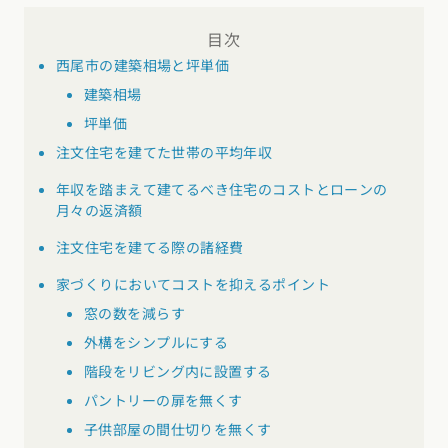
東海エリア
目次
スタイルのヒント
四国エリア
愛知県
岐阜県
静岡県
三重県
西尾市の建築相場と坪単価
香川県
徳島県
愛媛県
高知県
デザインのヒント
建築相場
関西エリア
坪単価
九州・沖縄エリア
ニュースレター
大阪府
兵庫県
京都府
滋賀県
奈良県
和歌山県
注文住宅を建てた世帯の平均年収
福岡県
佐賀県
長崎県
熊本県
大分県
宮崎県
鹿児島県
デザインコンテスト
沖縄県
年収を踏まえて建てるべき住宅のコストとローンの
中国エリア
月々の返済額
広島県
岡山県
鳥取県
島根県
山口県
注文住宅を建てる際の諸経費
家づくりにおいてコストを抑えるポイント
四国エリア
窓の数を減らす
香川県
徳島県
愛媛県
高知県
外構をシンプルにする
階段をリビング内に設置する
九州・沖縄エリア
パントリーの扉を無くす
福岡県
佐賀県
長崎県
熊本県
大分県
宮崎県
鹿児島県
子供部屋の間仕切りを無くす
沖縄県