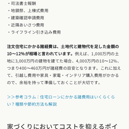
・司法書士報酬
・地鎮祭、上棟式費用
お近くのイベントを探す
・建築確認申請費用
・近隣あいさつ費用
選択中のエリア：全国
・ライフライン引き込み費用
位置情報を元に
注文住宅にかかる諸経費は、土地代と建物代を足した金額の
現在地から探す
10〜12％が相場と言われています。
例えば、1,000万円の土
地に3,000万円の建物を建てた場合、4,000万円の10〜12%、
北海道・東北エリア
つまり400〜460万円が諸経費の目安となります。これに加え
北海道 (3)
青森県 (2)
岩手県 (1)
宮城県 (0)
秋田県 (5)
山形県 (8)
て、引越し費用や家具・家電・インテリア購入費用がかかる
福島県 (4)
ので、余裕を持って準備しておくことが大切です。
関東エリア
＞＞参考コラム：住宅ローンにかかる諸費用はいくらくら
東京都 (12)
神奈川県 (7)
埼玉県 (19)
千葉県 (16)
茨城県 (7)
い？種類や節約方法も解説
栃木県 (2)
群馬県 (7)
甲信越・北陸エリア
家づくりにおいてコストを抑えるポイ
新潟県 (12)
富山県 (6)
石川県 (0)
福井県 (0)
山梨県 (8)