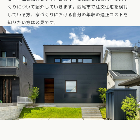
デザイン
施工事例一覧
【特集】平屋の注文住宅
くりについて紹介していきます。西尾市で注文住宅を検討
している方、家づくりにおける自分の年収の適正コストを
関東エリア
家づくりの流れ
平屋
動画で学ぶ注文住宅
知りたい方は必見です。
東京都
神奈川県
埼玉県
千葉県
茨城県
栃木県
群馬県
選べる仕様
2階建て
動画で学ぶ注文住宅
家づくりコラム
甲信越・北陸エリア
コストパフォーマンス
狭小住宅
家づくりのお勉強
家づくりコラム一覧
新潟県
富山県
石川県
福井県
山梨県
長野県
エリア別注文住宅
アフターサポート
二世帯住宅
北海道・東北エリア
デザイン
注文住宅の基礎知識
東海エリア
建築家
北海道
青森県
岩手県
宮城県
秋田県
山形県
福島県
フォトギャラリー
ルームツアー
愛知県
岐阜県
静岡県
三重県
設備・性能
チェックポイントがわかる！
オーナー様の声
家づくり３つのお役立ちツール
(評価・口コミ)
関東エリア
お金と住まい
関西エリア
東京都
神奈川県
埼玉県
千葉県
茨城県
栃木県
群馬県
設計した建築家の想い
大阪府
兵庫県
京都府
滋賀県
奈良県
和歌山県
周辺環境
R+houseの間取り
甲信越・北陸エリア
間取りのヒント
中国エリア
新潟県
富山県
石川県
福井県
山梨県
長野県
広島県
岡山県
鳥取県
島根県
山口県
施工事例