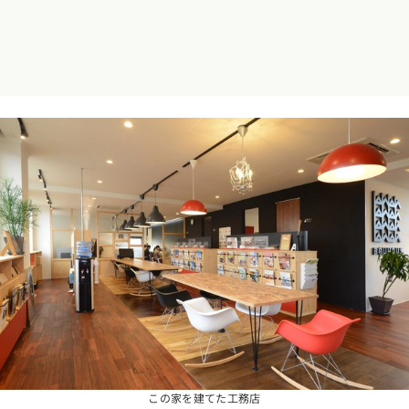
お近くのイベントを探す
選択中のエリア：全国
位置情報を元に
現在地から探す
北海道・東北エリア
北海道 (0)
青森県 (0)
岩手県 (0)
宮城県 (0)
秋田県 (2)
山形県 (2)
福島県 (0)
関東エリア
東京都 (3)
神奈川県 (1)
埼玉県 (7)
千葉県 (7)
茨城県 (1)
栃木県 (0)
群馬県 (4)
甲信越・北陸エリア
この家を建てた工務店