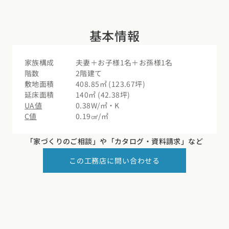
基本情報
家族構成
夫妻＋お子様1名＋お孫様1名
階数
2階建て
敷地面積
408.85㎡ (123.67坪)
延床面積
140㎡ (42.38坪)
UA値
0.38W/㎡・K
C値
0.19㎠/㎡
「家づくりのご相談」や
「カタログ・資料請求」など
この工務店に問い合わせる