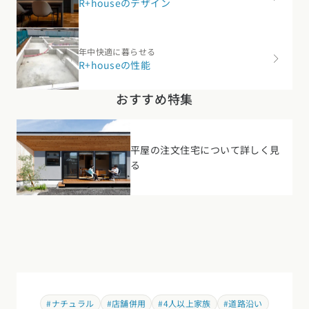
年中快適に暮らせる
R+houseの性能
おすすめ特集
平屋の注文住宅について詳しく見
る
#ナチュラル
#店舗併用
#4人以上家族
#道路沿い
#眺望
#2階建て
#40坪台
#注文住宅
#新築
#一戸建て
#マイホーム
#高気密
#高耐震