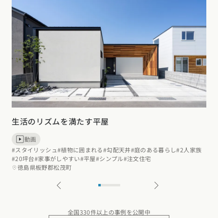
生活のリズムを満たす平屋
動画
#スタイリッシュ
#植物に囲まれる
#勾配天井
#庭のある暮らし
#2人家族
#20坪台
#家事がしやすい
#平屋
#シンプル
#注文住宅
徳島県板野郡松茂町
全国330件以上の事例を公開中
施工事例一覧へ