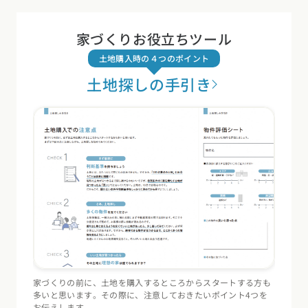
土地購入時の４つのポイント
土地探しの手引き
家づくりの前に、土地を購入するところからスタートする方も
住宅会
多いと思います。その際に、注意しておきたいポイント4つを
（断熱
お伝えします。
記録す