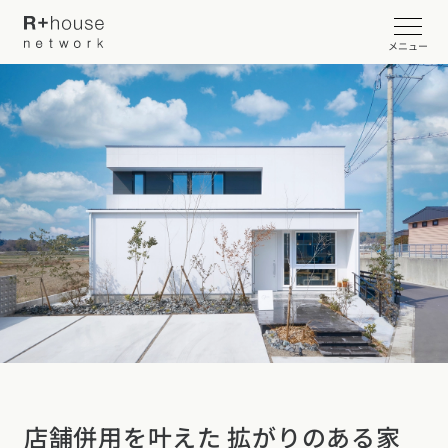
メニュー
イベント・見学会を探す
カタログ請求する
近くの工務店に相談する
R+houseについて
R+houseについて
全国の工務店を探す
北海道・東北エリア
性能
施工事例
店舗併用を叶えた 拡がりのある家
北海道
青森県
岩手県
宮城県
秋田県
山形県
福島県