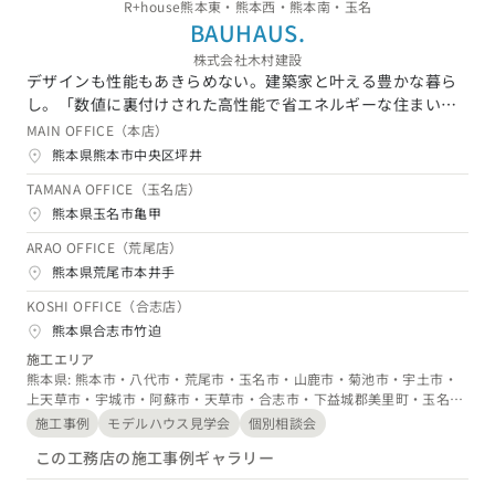
新潟県 (3)
富山県 (1)
石川県 (0)
福井県 (0)
山梨県 (4)
長野県 (3)
R+house熊本東・熊本西・熊本南・玉名
BAUHAUS.
東海エリア
株式会社木村建設
愛知県 (8)
岐阜県 (13)
静岡県 (11)
三重県 (1)
デザインも性能もあきらめない。建築家と叶える豊かな暮ら
し。「数値に裏付けされた高性能で省エネルギーな住まい
関西エリア
を、家づくりのプロである建築家と一緒に建てる」この家づ
MAIN OFFICE（本店）
大阪府 (5)
兵庫県 (10)
京都府 (0)
滋賀県 (0)
奈良県 (4)
くりのプロセスが土台になっている「資産価値の高い住ま
熊本県熊本市中央区坪井
い」を、お客さまの立場になって考え、ご提供するのが一番
和歌山県 (2)
TAMANA OFFICE（玉名店）
大事なこと。だからこそバウハウス.は、建築家と手を取り合
中国エリア
熊本県玉名市亀甲
い、高性能で高品質な住まいをつくること、お客さまとの絆
を大切にしながらご満足していただけるサービスを提供して
ARAO OFFICE（荒尾店）
広島県 (1)
岡山県 (3)
鳥取県 (6)
島根県 (6)
山口県 (2)
いくことにこだわり、日々家づくりに取り組んでいます。
熊本県荒尾市本井手
四国エリア
KOSHI OFFICE（合志店）
香川県 (0)
徳島県 (3)
愛媛県 (0)
高知県 (1)
熊本県合志市竹迫
九州・沖縄エリア
施工エリア
熊本県: 熊本市・八代市・荒尾市・玉名市・山鹿市・菊池市・宇土市・
福岡県 (6)
佐賀県 (1)
長崎県 (0)
熊本県 (3)
大分県 (4)
宮崎県 (1)
上天草市・宇城市・阿蘇市・天草市・合志市・下益城郡美里町・玉名郡
玉東町・玉名郡南関町・玉名郡長洲町・玉名郡和水町・菊池郡大津町・
鹿児島県 (1)
沖縄県 (2)
施工事例
モデルハウス見学会
個別相談会
菊池郡菊陽町・阿蘇郡南小国町・阿蘇郡小国町・阿蘇郡産山村・阿蘇郡
この工務店の施工事例ギャラリー
高森町・阿蘇郡西原村・阿蘇郡南阿蘇村・上益城郡御船町・上益城郡嘉
島町・上益城郡益城町・上益城郡甲佐町・上益城郡山都町・八代郡氷川