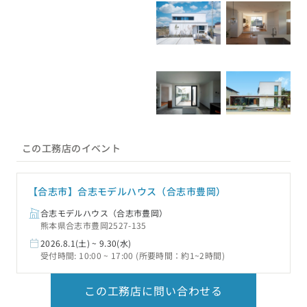
町・葦北郡芦北町・葦北郡津奈木町・球磨郡錦町・球磨郡多良木町・球
磨郡湯前町・球磨郡水上村・球磨郡相良村・球磨郡五木村・球磨郡山江
村・球磨郡球磨村・球磨郡あさぎり町・天草郡苓北町、福岡県: 大牟田
市・久留米市・柳川市・八女市・筑後市・筑紫野市・みやま市
この工務店のイベント
【合志市】合志モデルハウス（合志市豊岡）
合志モデルハウス（合志市豊岡）
熊本県合志市豊岡2527-135
2026.8.1(土) ~ 9.30(水)
受付時間: 10:00 ~ 17:00 (所要時間：約1~2時間)
この工務店に問い合わせる
この工務店について詳しく見る