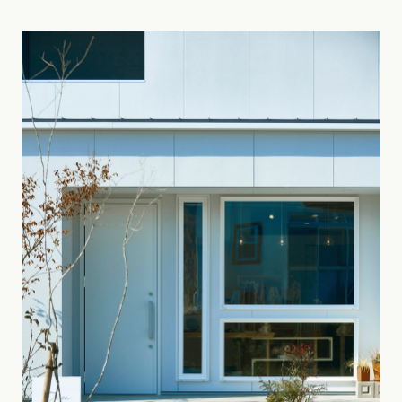
東海エリア
スタイルのヒント
四国エリア
愛知県
岐阜県
静岡県
三重県
香川県
徳島県
愛媛県
高知県
デザインのヒント
関西エリア
九州・沖縄エリア
ニュースレター
大阪府
兵庫県
京都府
滋賀県
奈良県
和歌山県
福岡県
佐賀県
長崎県
熊本県
大分県
宮崎県
鹿児島県
デザインコンテスト
沖縄県
中国エリア
広島県
岡山県
鳥取県
島根県
山口県
四国エリア
香川県
徳島県
愛媛県
高知県
九州・沖縄エリア
福岡県
佐賀県
長崎県
熊本県
大分県
宮崎県
鹿児島県
沖縄県