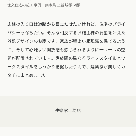
デザイン
注文住宅の施工事例・
熊本県
上益城郡
A邸
施工事例一覧
【特集】平屋の注文住宅
関東エリア
家づくりの流れ
平屋
動画で学ぶ注文住宅
店舗の入り口は道路から目立たせたいけれど、住宅のプライ
東京都
神奈川県
埼玉県
千葉県
茨城県
栃木県
群馬県
選べる仕様
バシーも保ちたい。そんな相反するお施主様の要望を叶えた
2階建て
動画で学ぶ注文住宅
家づくりコラム
外観デザインのお家です。家族が程よい距離感を保てるよう
甲信越・北陸エリア
コストパフォーマンス
狭小住宅
に、そして心地よい開放感も感じられるように一つ一つの空
家づくりのお勉強
家づくりコラム一覧
新潟県
富山県
石川県
福井県
山梨県
長野県
エリア別注文住宅
間が配置されています。家族間の異なるライフスタイルとワ
アフターサポート
二世帯住宅
北海道・東北エリア
デザイン
注文住宅の基礎知識
ークスタイルをしっかり把握したうえで、建築家が美しくカ
東海エリア
建築家
北海道
青森県
岩手県
宮城県
秋田県
山形県
福島県
タチにまとめました。
フォトギャラリー
ルームツアー
愛知県
岐阜県
静岡県
三重県
設備・性能
チェックポイントがわかる！
オーナー様の声
家づくり３つのお役立ちツール
(評価・口コミ)
関東エリア
お金と住まい
関西エリア
東京都
神奈川県
埼玉県
千葉県
茨城県
栃木県
群馬県
設計した建築家の想い
大阪府
兵庫県
京都府
滋賀県
奈良県
和歌山県
周辺環境
建築家
工務店
R+houseの間取り
甲信越・北陸エリア
間取りのヒント
中国エリア
新潟県
富山県
石川県
福井県
山梨県
長野県
広島県
岡山県
鳥取県
島根県
山口県
施工事例